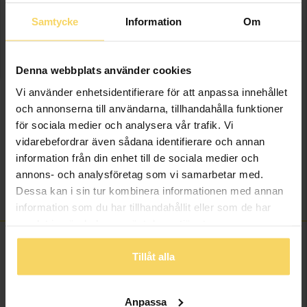
LÄGG I VARUKORGEN
Samtycke
Information
Om
Lagervara - Leveranstid 2-5 arbetsdagar. Öppet köp i 30 dagar vid
onlineköp.
Denna webbplats använder cookies
Info
Vi använder enhetsidentifierare för att anpassa innehållet
och annonserna till användarna, tillhandahålla funktioner
Bredd ca (mm)
10.0
för sociala medier och analysera vår trafik. Vi
Höjd ca (mm)
30.0
vidarebefordrar även sådana identifierare och annan
information från din enhet till de sociala medier och
Längd ca (cm)
42.0
annons- och analysföretag som vi samarbetar med.
Varumärke
Guldfynd
Dessa kan i sin tur kombinera informationen med annan
Material
Silver
information som du har tillhandahållit eller som de har
samlat in när du har använt deras tjänster.
Tillåt alla
ANDRA KÖPTE ÄVEN
Anpassa