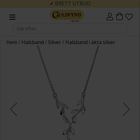
✔ BRETT UTBUD
Hem
/
Halsband
/
Silver
/
Halsband i äkta silver