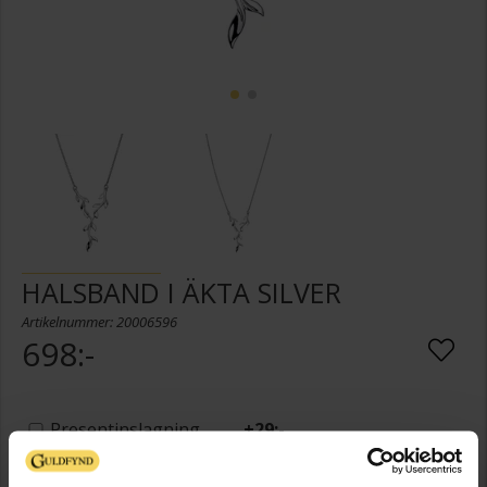
HALSBAND I ÄKTA SILVER
Artikelnummer: 20006596
698:-
Presentinslagning
+
29:-