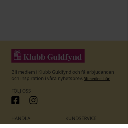
Bli medlem i Klubb Guldfynd och få erbjudanden
och inspiration i våra nyhetsbrev
.
Bli medlem här
!
FÖLJ OSS
HANDLA
KUNDSERVICE