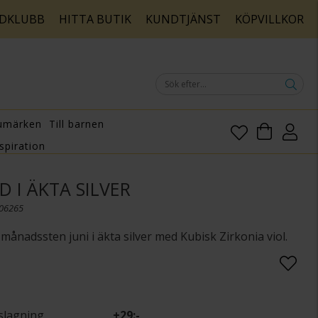
DKLUBB
HITTA BUTIK
KUNDTJÄNST
KÖPVILLKOR
umärken
Till barnen
spiration
 I ÄKTA SILVER
006265
ånadssten juni i äkta silver med Kubisk Zirkonia viol.
slagning
+
29:-