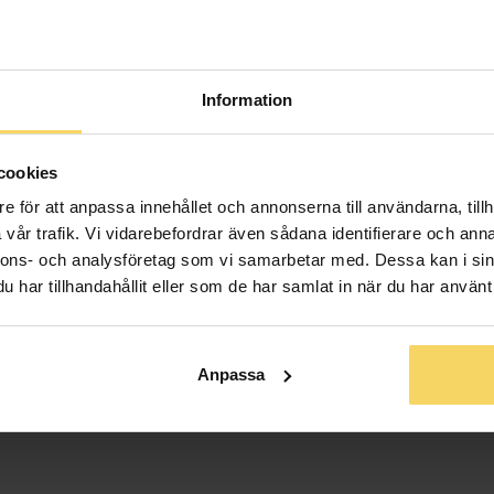
Information
cookies
e för att anpassa innehållet och annonserna till användarna, tillh
vår trafik. Vi vidarebefordrar även sådana identifierare och anna
nnons- och analysföretag som vi samarbetar med. Dessa kan i sin
har tillhandahållit eller som de har samlat in när du har använt 
Halsband i äkta silver
Halsband i äkta silver
GULDFYND
GULDFYND
Anpassa
249:-
249:-