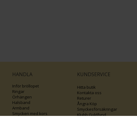
HANDLA
KUNDSERVICE
Inför bröllopet
Hitta butik
Ringar
Kontakta oss
Örhängen
Returer
Halsband
Ångra Köp
Armband
Smyckesförsäkringar
Smycken med kors
Klubb Guldfynd
Varumärken
Sälj ditt byrålådsguld
Guide för kedjor
Presentkort