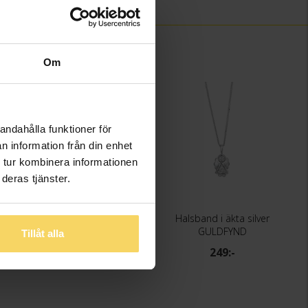
Om
andahålla funktioner för
n information från din enhet
 tur kombinera informationen
deras tjänster.
Halsband i äkta silver
Halsband i äkta silver
GULDFYND
GULDFYND
Tillåt alla
249:-
249:-