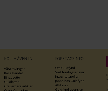
KOLLA ÄVEN IN
FÖRETAGSINFO
Om Guldfynd
Våra tävlingar
Vårt företagsansvar
Rosa Bandet
B
Integritetspolicy
BingoLotto
v
Jobba hos Guldfynd
Guldlotten
Affiliates
Graverbara artiklar
Guldfynd sponsrar
Öronhåltagning
Inspiration
Vi
💛 Återvunnet
Black Friday