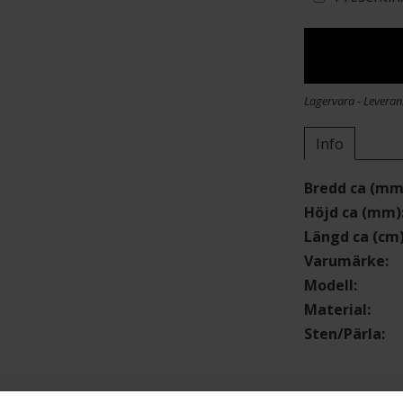
Lagervara - Leveran
Info
Bredd ca (mm
Höjd ca (mm)
Längd ca (cm
Varumärke
Modell
Material
Sten/Pärla