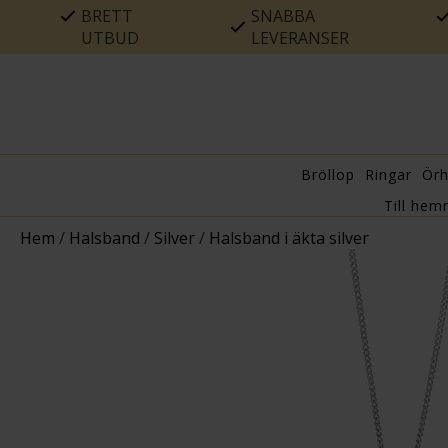
BRETT
SNABBA
UTBUD
LEVERANSER
Bröllop
Ringar
Ör
Till hem
Hem
/
Halsband
/
Silver
/
Halsband i äkta silver