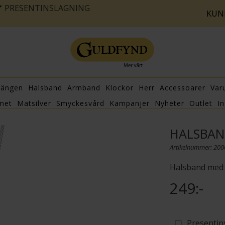
PRESENTINSLAGNING
KUN
hängen
Halsband
Armband
Klockor
Herr
Accessoarer
Var
met
Matsilver
Smyckesvård
Kampanjer
Nyheter
Outlet
In
HALSBAND
Artikelnummer: 20
Halsband med m
249:-
Presentin