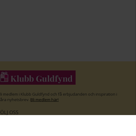
li medlem i Klubb Guldfynd och f
å erbjudanden och inspiration i
åra nyhetsbrev.
Bli medlem här
!
FÖLJ OSS