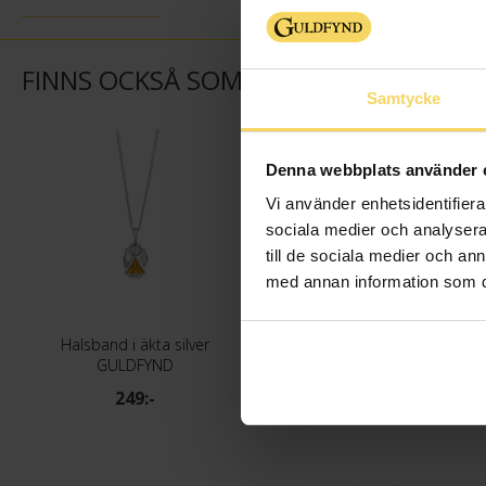
FINNS OCKSÅ SOM
Samtycke
Denna webbplats använder 
Vi använder enhetsidentifierar
sociala medier och analysera 
till de sociala medier och a
med annan information som du 
Halsband i äkta silver
Halsband i äkta silver
GULDFYND
GULDFYND
249:-
249:-