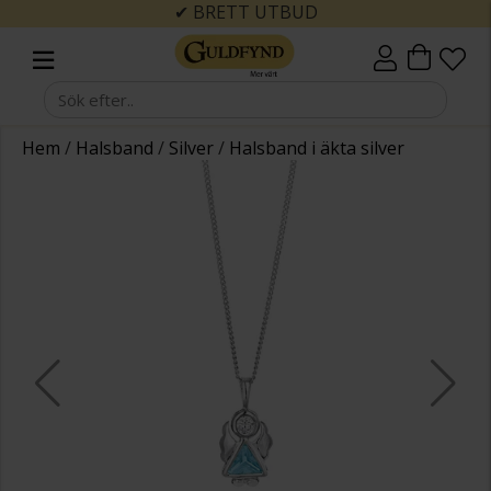
✔ BRETT UTBUD
Hem
/
Halsband
/
Silver
/
Halsband i äkta silver