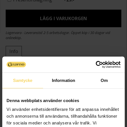
LÄGG I VARUKORGEN
Lagervara - Leveranstid 2-5 arbetsdagar. Öppet köp i 30 dagar vid
onlineköp.
Info
Bredd ca (mm)
3,3
Längd ca (cm)
45
Varumärke
Guldfynd
Samtycke
Information
Om
Material
Vitt guld
Ädelmetall
18K Gold
Denna webbplats använder cookies
Kedjemodell
Rope chain
Vi använder enhetsidentifierare för att anpassa innehållet
Detaljer
Ihålig kedja
och annonserna till användarna, tillhandahålla funktioner
Vikt ca (gram)
6,25
för sociala medier och analysera vår trafik. Vi