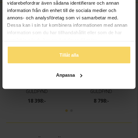
vidarebefordrar även sådana identifierare och annan
information från din enhet till de sociala medier och
FINNS OCKSÅ SOM
annons- och analysföretag som vi samarbetar med.
Dessa kan i sin tur kombinera informationen med annan
information som du har tillhandahållit eller som de har
samlat in när du har använt deras tjänster.
Tillåt alla
Anpassa
Halsband i 18K guld 42cm
Armband i 18K guld 18,5cm
GULDFYND
GULDFYND
18 398:-
8 798:-