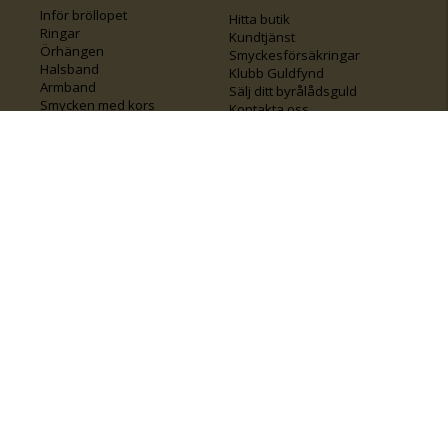
Inför bröllopet
Hitta butik
Ringar
Kundtjänst
Örhängen
Smyckesförsäkringar
Halsband
Klubb Guldfynd
Armband
Sälj ditt byrålådsguld
Smycken med kors
Kontakta oss
Varumärken
Guide för kedjor
Presentkort
KOLLA ÄVEN IN
FÖRETAGSINFO
Om Guldfynd
Våra tävlingar
Vårt företagsansvar
Rosa Bandet
Integritetspolicy
BingoLotto
Jobba hos Guldfynd
Guldlotten
Affiliates
Graverbara artiklar
Guldfynd sponsrar
Öronhåltagning
Inspiration
Vi
💛 Återvunnet