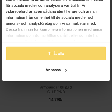
FINNS OCKSÅ SOM
för sociala medier och analysera vår trafik. Vi
vidarebefordrar även sådana identifierare och annan
information från din enhet till de sociala medier och
annons- och analysföretag som vi samarbetar med.
Dessa kan i sin tur kombinera informationen med annan
information som du har tillhandahållit eller som de har
samlat in när du har använt deras tjänster.
Tillåt alla
Anpassa
Armband i 18K guld
GULDFYND
14 798:-