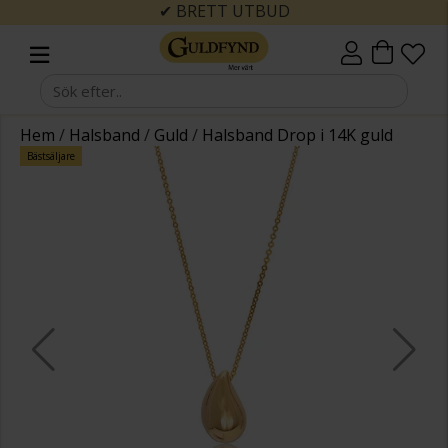
✔ BRETT UTBUD
Hem
/
Halsband
/
Guld
/
Halsband Drop i 14K guld
Bästsäljare