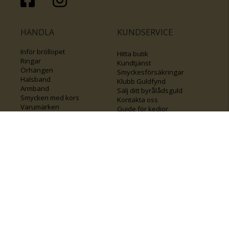
HANDLA
KUNDSERVICE
Inför bröllopet
Hitta butik
Ringar
Kundtjänst
Örhängen
Smyckesförsäkringar
Halsband
Klubb Guldfynd
Armband
Sälj ditt byrålådsguld
Smycken med kors
Kontakta oss
Varumärken
Guide för kedjor
Presentkort
KOLLA ÄVEN IN
FÖRETAGSINFO
Om Guldfynd
Våra tävlingar
Vårt företagsansvar
Rosa Bandet
Integritetspolicy
BingoLotto
Jobba hos Guldfynd
Guldlotten
Affiliates
Graverbara artiklar
Guldfynd sponsrar
Öronhåltagning
Inspiration