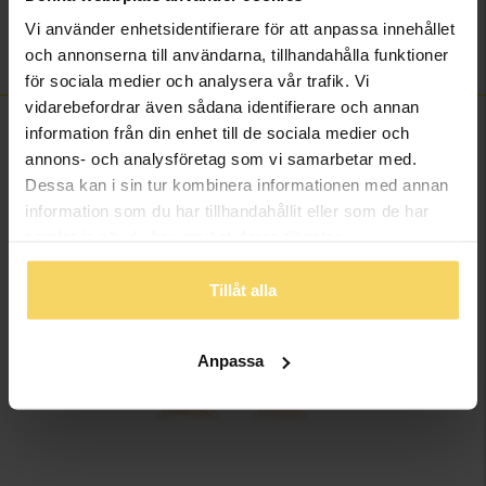
Ädelmetall
14K Gold
Vi använder enhetsidentifierare för att anpassa innehållet
Vikt ca (gram)
2,20
och annonserna till användarna, tillhandahålla funktioner
för sociala medier och analysera vår trafik. Vi
vidarebefordrar även sådana identifierare och annan
FINNS OCKSÅ SOM
information från din enhet till de sociala medier och
annons- och analysföretag som vi samarbetar med.
Dessa kan i sin tur kombinera informationen med annan
information som du har tillhandahållit eller som de har
samlat in när du har använt deras tjänster.
Tillåt alla
Anpassa