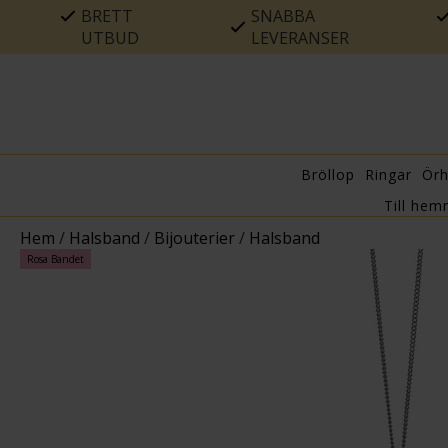
BRETT
SNABBA
UTBUD
LEVERANSER
Bröllop
Ringar
Ör
Till hem
Hem
/
Halsband
/
Bijouterier
/
Halsband
Rosa Bandet