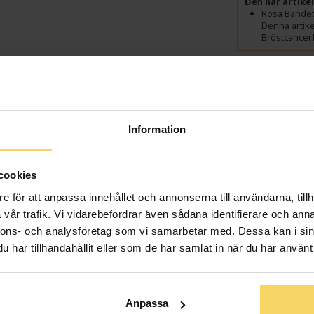
Den här artike
Rosa Bande
Denna artikel
Bröstcancer
Denna artikel 
för informatio
Presentin
Information
cookies
e för att anpassa innehållet och annonserna till användarna, tillh
Lagervara - Leveran
vår trafik. Vi vidarebefordrar även sådana identifierare och anna
nnons- och analysföretag som vi samarbetar med. Dessa kan i sin
har tillhandahållit eller som de har samlat in när du har använt 
Längd ca (cm
Varumärke
Sten/Pärla
Anpassa