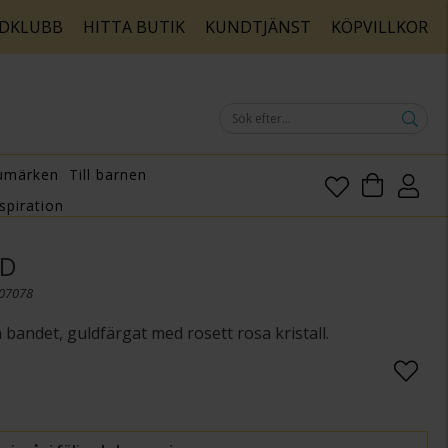
DKLUBB
HITTA BUTIK
KUNDTJÄNST
KÖPVILLKOR
umärken
Till barnen
spiration
ND
107078
bandet, guldfärgat med rosett rosa kristall.