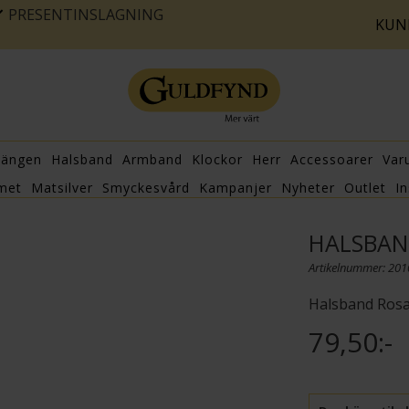
PRESENTINSLAGNING
KUN
hängen
Halsband
Armband
Klockor
Herr
Accessoarer
Var
met
Matsilver
Smyckesvård
Kampanjer
Nyheter
Outlet
In
HALSBA
Artikelnummer: 20
Halsband Rosa 
79,50:-