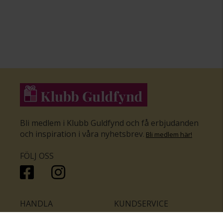
Bli medlem i Klubb Guldfynd och få erbjudanden
och inspiration i våra nyhetsbrev
.
Bli medlem här
!
FÖLJ OSS
HANDLA
KUNDSERVICE
Inför bröllopet