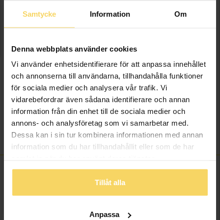
Presentinslagning
+
29:-
Samtycke
Information
Om
LÄGG I VARUKORGEN
Denna webbplats använder cookies
Vi använder enhetsidentifierare för att anpassa innehållet
Lagervara - Leveranstid 2-5 arbetsdagar. Öppet köp i 30 dagar vid
och annonserna till användarna, tillhandahålla funktioner
onlineköp.
för sociala medier och analysera vår trafik. Vi
Info
vidarebefordrar även sådana identifierare och annan
information från din enhet till de sociala medier och
Längd ca (cm)
45+5
annons- och analysföretag som vi samarbetar med.
Dessa kan i sin tur kombinera informationen med annan
Varumärke
Goddess
information som du har tillhandahållit eller som de har
samlat in när du har använt deras tjänster.
Tillåt alla
ANDRA KÖPTE ÄVEN
Anpassa