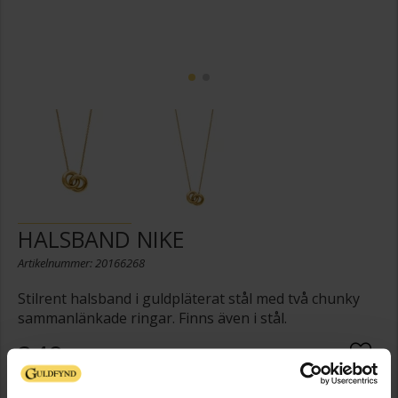
HALSBAND NIKE
Artikelnummer: 20166268
Stilrent halsband i guldpläterat stål med två chunky
sammanlänkade ringar. Finns även i stål.
249:-