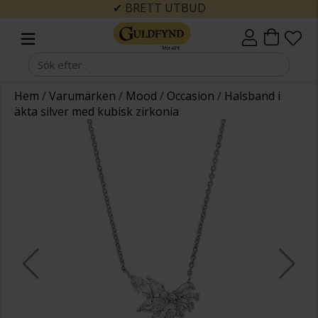
✔ BRETT UTBUD
Hem
/
Varumärken
/
Mood
/
Occasion
/
Halsband i
äkta silver med kubisk zirkonia