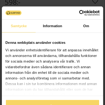
598:-
Presentinslagning
+
29:-
Samtycke
Information
Om
LÄGG I VARUKORGEN
Denna webbplats använder cookies
Lagervara - Leveranstid 2-5 arbetsdagar. Öppet köp i 30 dagar vid
onlineköp.
Vi använder enhetsidentifierare för att anpassa innehållet
och annonserna till användarna, tillhandahålla funktioner
Info
för sociala medier och analysera vår trafik. Vi
vidarebefordrar även sådana identifierare och annan
Bredd ca (mm)
13,8-18,6
information från din enhet till de sociala medier och
annons- och analysföretag som vi samarbetar med.
Höjd ca (mm)
9,4-15,3
Dessa kan i sin tur kombinera informationen med annan
Längd ca (cm)
42+3
information som du har tillhandahållit eller som de har
Varumärke
MOOD OCCASION
samlat in när du har använt deras tjänster.
Material
Silver,Rhodinerat
Sten/Pärla
Kubisk Zirkonia