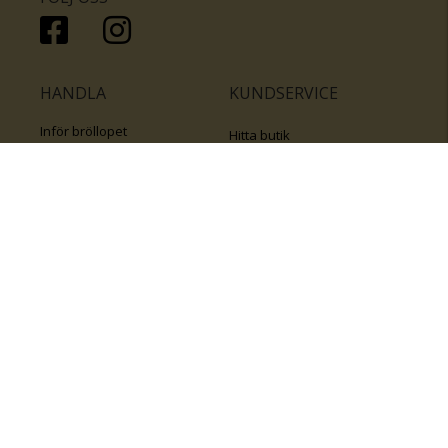
HANDLA
KUNDSERVICE
Inför bröllopet
Hitta butik
Ringar
Kundtjänst
Örhängen
Smyckesförsäkringar
Halsband
Klubb Guldfynd
Armband
Sälj ditt byrålådsguld
Smycken med kors
Kontakta oss
Varumärken
Guide för kedjor
Presentkort
KOLLA ÄVEN IN
FÖRETAGSINFO
Om Guldfynd
Våra tävlingar
Vårt företagsansvar
Rosa Bandet
Integritetspolicy
BingoLotto
Jobba hos Guldfynd
Guldlotten
Affiliates
Graverbara artiklar
Guldfynd sponsrar
Öronhåltagning