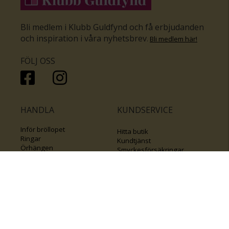
Bli medlem i Klubb Guldfynd och få erbjudanden
och inspiration i våra nyhetsbrev
.
Bli medlem här
!
FÖLJ OSS
HANDLA
KUNDSERVICE
Inför bröllopet
Hitta butik
Ringar
Kundtjänst
Örhängen
Smyckesförsäkringar
Halsband
Klubb Guldfynd
Armband
Sälj ditt byrålådsguld
Smycken med kors
Kontakta oss
Varumärken
Guide för kedjor
Presentkort
KOLLA ÄVEN IN
FÖRETAGSINFO