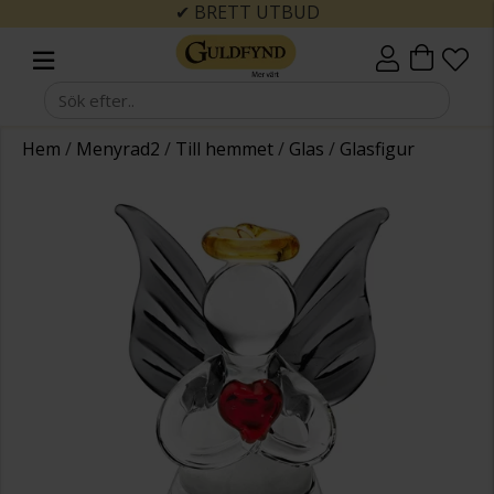
✔ BRETT UTBUD
Hem
/
Menyrad2
/
Till hemmet
/
Glas
/
Glasfigur