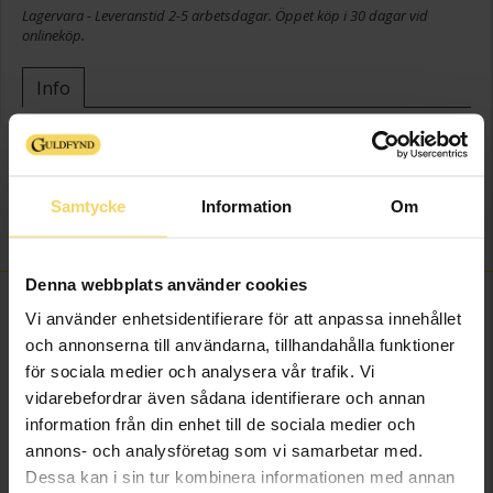
Lagervara - Leveranstid 2-5 arbetsdagar. Öppet köp i 30 dagar vid
onlineköp.
Info
Bredd ca (cm)
4
Höjd ca (cm)
5
Varumärke
Guldfynd
Samtycke
Information
Om
Material
Glas
Denna webbplats använder cookies
FINNS OCKSÅ SOM
Vi använder enhetsidentifierare för att anpassa innehållet
och annonserna till användarna, tillhandahålla funktioner
för sociala medier och analysera vår trafik. Vi
vidarebefordrar även sådana identifierare och annan
information från din enhet till de sociala medier och
annons- och analysföretag som vi samarbetar med.
Dessa kan i sin tur kombinera informationen med annan