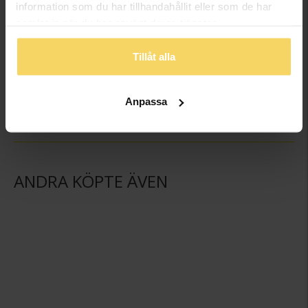
information som du har tillhandahållit eller som de har
samlat in när du har använt deras tjänster.
Glasfigur
Glasfigur
Tillåt alla
GULDFYND
GULDFYND
39,50:-
39,50:-
49,50:-
49,50:-
Anpassa
ANDRA KÖPTE ÄVEN