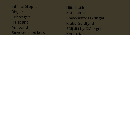
Inför bröllopet
Hitta butik
Ringar
Kundtjänst
Örhängen
Smyckesförsäkringar
Halsband
Klubb Guldfynd
Armband
Sälj ditt byrålådsguld
Smycken med kors
Kontakta oss
Varumärken
Guide för kedjor
Presentkort
KOLLA ÄVEN IN
FÖRETAGSINFO
Om Guldfynd
Våra tävlingar
Vårt företagsansvar
Rosa Bandet
Integritetspolicy
BingoLotto
Jobba hos Guldfynd
Guldlotten
Affiliates
Graverbara artiklar
Guldfynd sponsrar
Öronhåltagning
Inspiration
Vi
💛 Återvunnet