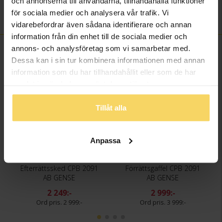
och annonserna till användarna, tillhandahålla funktioner
Design Carl Philip
Detaljer
för sociala medier och analysera vår trafik. Vi
Bernadotte
vidarebefordrar även sådana identifierare och annan
information från din enhet till de sociala medier och
annons- och analysföretag som vi samarbetar med.
FINNS OCKSÅ SOM
Dessa kan i sin tur kombinera informationen med annan
information som du har tillhandahållit eller som de har
25%
25%
samlat in när du har använt deras tjänster.
Tillåt alla
Anpassa
Efterrättssked CPB 2091
Förrättsgaffel CPB 2091
AB GENSE
AB GENSE
2 249:-
2 999:-
2 999:-
3 999:-