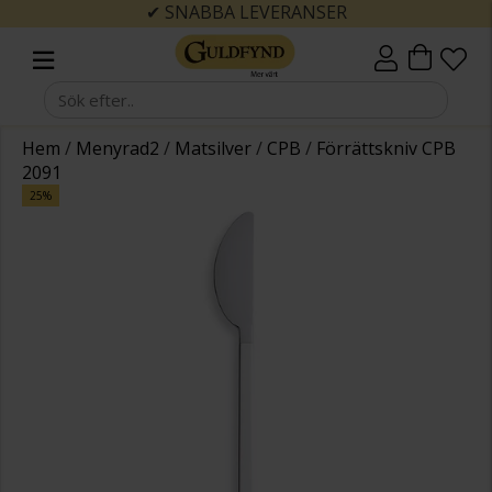
✔ SNABBA LEVERANSER
Hem
/
Menyrad2
/
Matsilver
/
CPB
/
Förrättskniv CPB
2091
25%