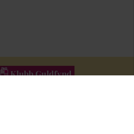
li medlem i Klubb Guldfynd och f
å erbjudanden och inspiration i
åra nyhetsbrev.
Bli medlem här
!
FÖLJ OSS