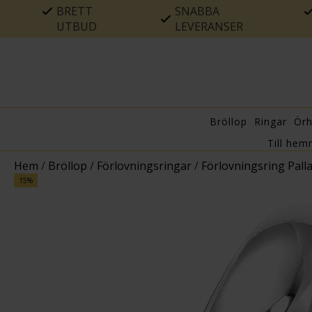
BRETT
SNABBA
UTBUD
LEVERANSER
Bröllop
Ringar
Ör
Till hem
Hem
/
Bröllop
/
Förlovningsringar
/
Förlovningsring Pal
15%