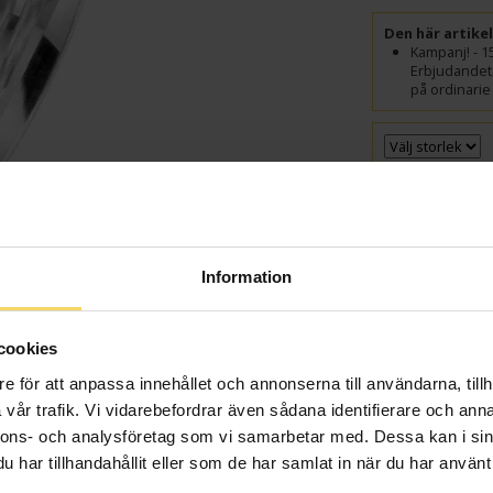
Den här artike
Kampanj! - 1
Erbjudandet 
på ordinarie 
GRAVYR
Presentin
Information
VÄ
cookies
Beställningsvara
Leveranstid 5-15 arb
e för att anpassa innehållet och annonserna till användarna, tillh
samt graverade var
vår trafik. Vi vidarebefordrar även sådana identifierare och anna
Beställningsvara - 
nnons- och analysföretag som vi samarbetar med. Dessa kan i sin
har tillhandahållit eller som de har samlat in när du har använt 
Info