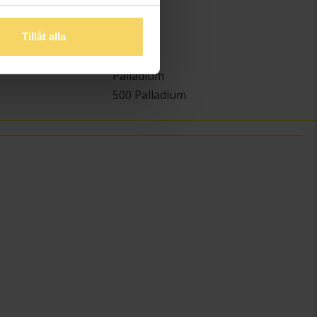
)
7.0
1.9
Tillåt alla
Schalins
Palladium
500 Palladium