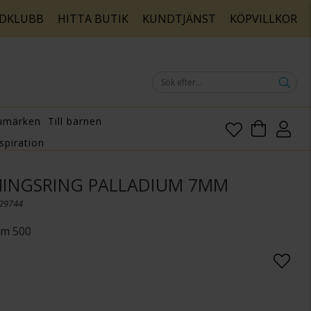
DKLUBB
HITTA BUTIK
KUNDTJÄNST
KÖPVILLKOR
umärken
Till barnen
spiration
INGSRING PALLADIUM 7MM
029744
um 500