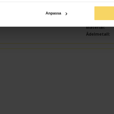
Bredd ca (mm
Höjd ca (mm)
Anpassa
Varumärke
Material
Ädelmetall