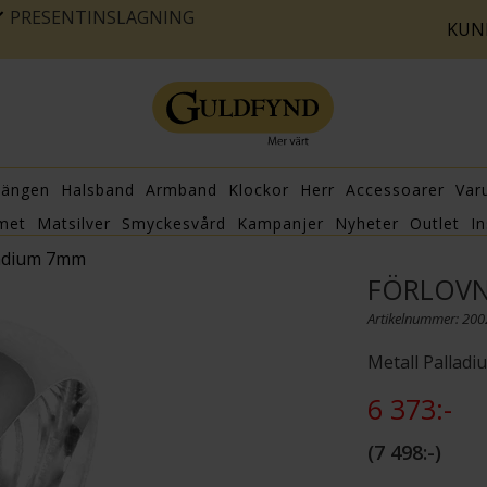
PRESENTINSLAGNING
KUN
hängen
Halsband
Armband
Klockor
Herr
Accessoarer
Var
met
Matsilver
Smyckesvård
Kampanjer
Nyheter
Outlet
In
ladium 7mm
FÖRLOVN
Artikelnummer: 20
Metall Palladi
6 373:-
7 498:-