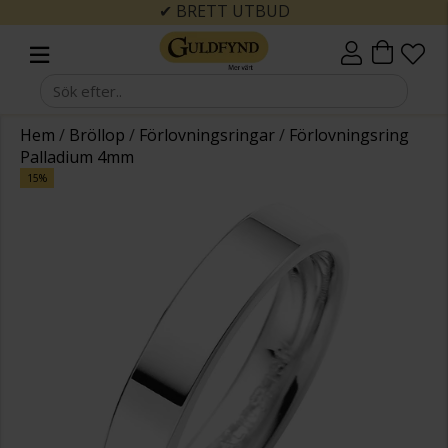
✔ BRETT UTBUD
Hem
/
Bröllop
/
Förlovningsringar
/
Förlovningsring
Palladium 4mm
15%