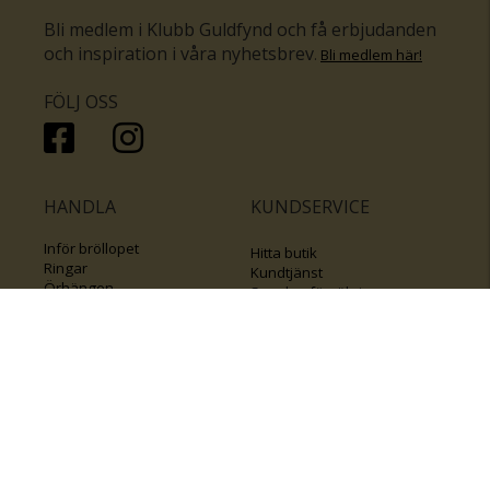
Bli medlem i Klubb Guldfynd och få erbjudanden
och inspiration i våra nyhetsbrev
.
Bli medlem här
!
FÖLJ OSS
HANDLA
KUNDSERVICE
Inför bröllopet
Hitta butik
Ringar
Kundtjänst
Örhängen
Smyckesförsäkringar
Halsband
Klubb Guldfynd
Armband
Sälj ditt byrålådsguld
Smycken med kors
Kontakta oss
Varumärken
Guide för kedjor
Presentkort
KOLLA ÄVEN IN
FÖRETAGSINFO
Om Guldfynd