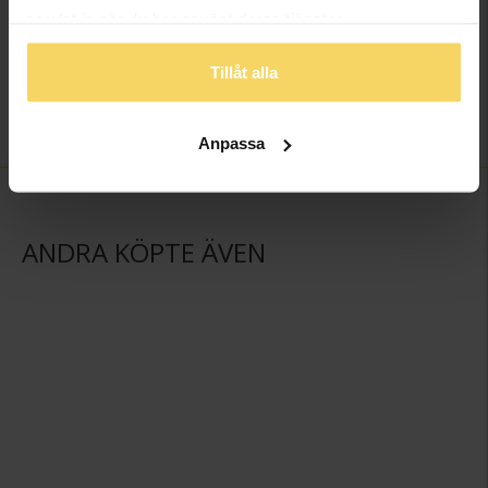
Bredd ca (mm)
4.0
samlat in när du har använt deras tjänster.
Höjd ca (mm)
1.4
Varumärke
Schalins
Tillåt alla
Material
Palladium
Ädelmetall
500 Palladium
Anpassa
ANDRA KÖPTE ÄVEN