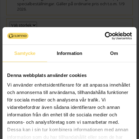
specialbeställningar. Gäller på ordinarie pris och t.o.m. 1/9
2026.
STORLEKSGUIDE
GRAVYR
+
149:-
Presentinslagning
+
29:-
Samtycke
Information
Om
VÄLJ STORLEK FÖR ATT LÄGGA I VARUKORGEN
Denna webbplats använder cookies
Vi använder enhetsidentifierare för att anpassa innehållet
Beställningsvara
och annonserna till användarna, tillhandahålla funktioner
Leveranstid 5-15 arbetsdagar. Ingen bytesrätt, returrätt eller öppet köp
för beställningsvaror samt graverade varor. Läs mer om ångerrätt och
för sociala medier och analysera vår trafik. Vi
öppet köp i webbshoppen
här
.
vidarebefordrar även sådana identifierare och annan
Beställningsvara - Max 15 arbetsdagars leveranstid.
information från din enhet till de sociala medier och
annons- och analysföretag som vi samarbetar med.
Info
Dessa kan i sin tur kombinera informationen med annan
information som du har tillhandahållit eller som de har