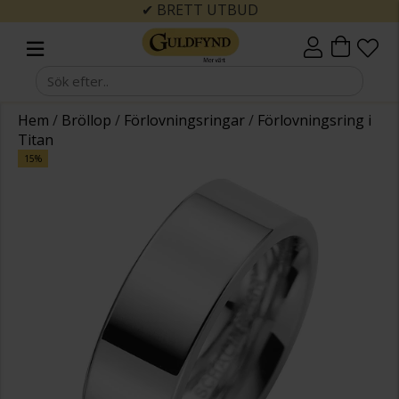
✔ BRETT UTBUD
Hem
/
Bröllop
/
Förlovningsringar
/
Förlovningsring i
Titan
15%