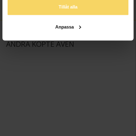
Material
Titan
Tillåt alla
Ädelmetall
Other
Anpassa
ANDRA KÖPTE ÄVEN