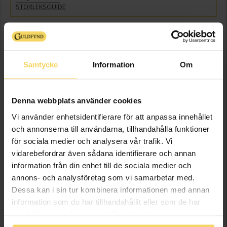
STORLEKSGUIDE
GRAVYR
+
149:-
Presentinslagning
+
29:-
Samtycke
Information
Om
VÄLJ STORLEK FÖR ATT LÄGGA I VARUKORGEN
Beställningsvara
Denna webbplats använder cookies
Leveranstid 5-15 arbetsdagar. Ingen bytesrätt, returrätt eller öppet köp
Vi använder enhetsidentifierare för att anpassa innehållet
för beställningsvaror samt graverade varor. Läs mer om ångerrätt och
öppet köp i webbshoppen
här
.
och annonserna till användarna, tillhandahålla funktioner
Beställningsvara - Max 15 arbetsdagars leveranstid.
för sociala medier och analysera vår trafik. Vi
vidarebefordrar även sådana identifierare och annan
Info
information från din enhet till de sociala medier och
annons- och analysföretag som vi samarbetar med.
Bredd ca (mm)
7
Dessa kan i sin tur kombinera informationen med annan
Höjd ca (mm)
1.9
information som du har tillhandahållit eller som de har
samlat in när du har använt deras tjänster.
Varumärke
Schalins