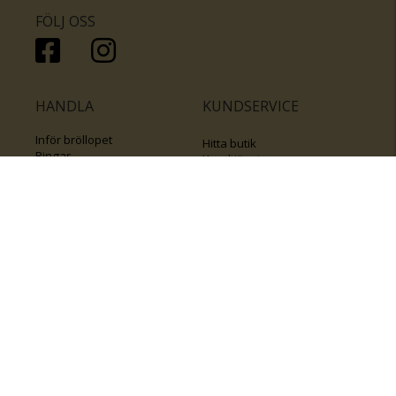
FÖLJ OSS
HANDLA
KUNDSERVICE
Inför bröllopet
Hitta butik
Ringar
Kundtjänst
Örhängen
Smyckesförsäkringar
Halsband
Klubb Guldfynd
Armband
Sälj ditt byrålådsguld
Smycken med kors
Kontakta oss
Varumärken
Guide för kedjor
Presentkort
KOLLA ÄVEN IN
FÖRETAGSINFO
Om Guldfynd
Våra tävlingar
Vårt företagsansvar
Rosa Bandet
Integritetspolicy
BingoLotto
Jobba hos Guldfynd
Guldlotten
Affiliates