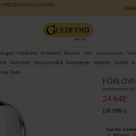
PRESENTINSLAGNING
KUN
hängen
Halsband
Armband
Klockor
Herr
Accessoarer
Var
met
Matsilver
Smyckesvård
Kampanjer
Nyheter
Outlet
In
atina 7mm
FÖRLOVN
Artikelnummer: 20
24 648:-
28 998:-
Den här artike
Kampanj! - 1