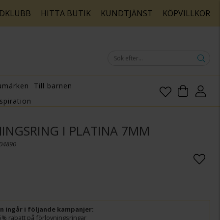
DKLUBB
HITTA BUTIK
KUNDTJÄNST
KÖPVILLKOR
umärken
Till barnen
spiration
INGSRING I PLATINA 7MM
104890
ln ingår i följande kampanjer:
5% rabatt på förlovningsringar