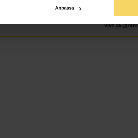
Höjd ca (mm)
Varumärke
Anpassa
Material
Vikt ca (gram