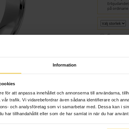
Erbjudandet 
på ordinarie 
Gravyr
Presentin
VÄ
Information
Beställningsvara
Leveranstid 5-15 arb
cookies
samt graverade var
e för att anpassa innehållet och annonserna till användarna, tillh
Beställningsvara - 
vår trafik. Vi vidarebefordrar även sådana identifierare och anna
Info
nnons- och analysföretag som vi samarbetar med. Dessa kan i sin
har tillhandahållit eller som de har samlat in när du har använt 
Bredd ca (mm