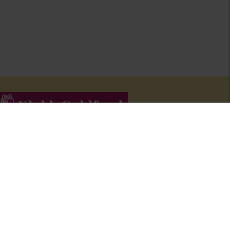
li medlem i Klubb Guldfynd och f
å erbjudanden och inspiration i
åra nyhetsbrev.
Bli medlem här
!
FÖLJ OSS