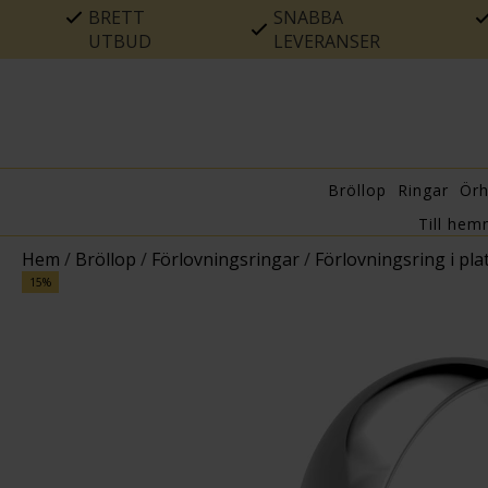
BRETT
SNABBA
UTBUD
LEVERANSER
Bröllop
Ringar
Ör
Till hem
Hem
/
Bröllop
/
Förlovningsringar
/
Förlovningsring i pl
15%