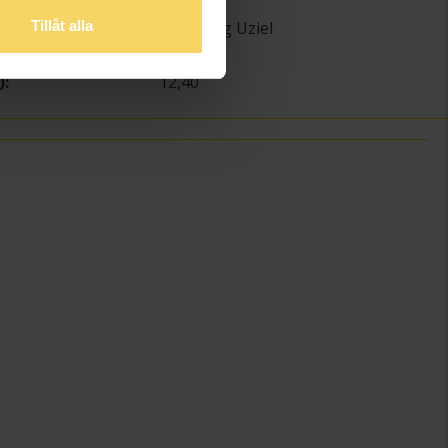
1,8
Flemming Uziel
Tillåt alla
Platina
)
12,40