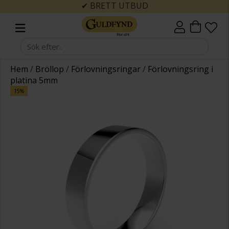
✔ BRETT UTBUD
Hem
/
Bröllop
/
Förlovningsringar
/
Förlovningsring i
platina 5mm
15%