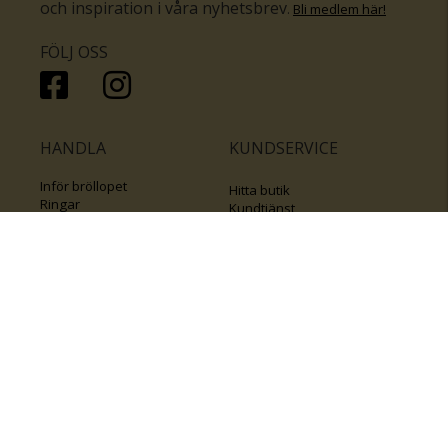
och inspiration i våra nyhetsbrev
.
Bli medlem här
!
FÖLJ OSS
HANDLA
KUNDSERVICE
Inför bröllopet
Hitta butik
Ringar
Kundtjänst
Örhängen
Smyckesförsäkringar
Halsband
Klubb Guldfynd
Armband
Sälj ditt byrålådsguld
Smycken med kors
Kontakta oss
Varumärken
Guide för kedjor
Presentkort
KOLLA ÄVEN IN
FÖRETAGSINFO
Om Guldfynd
Våra tävlingar
Vårt företagsansvar
Rosa Bandet
Integritetspolicy
BingoLotto