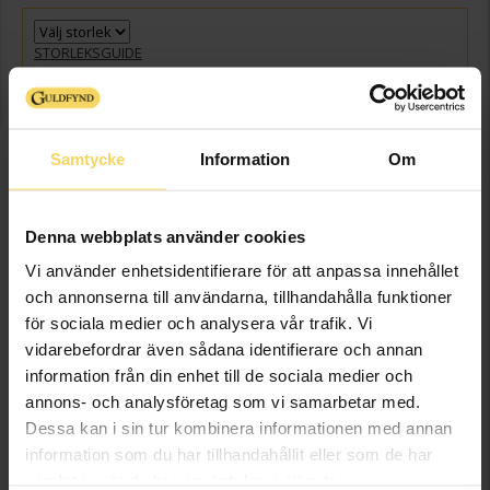
STORLEKSGUIDE
Gravyr
+
98:-
Presentinslagning
+
29:-
Samtycke
Information
Om
VÄLJ STORLEK FÖR ATT LÄGGA I VARUKORGEN
Denna webbplats använder cookies
Beställningsvara
Vi använder enhetsidentifierare för att anpassa innehållet
Leveranstid 5-15 arbetsdagar. Ingen bytesrätt, returrätt eller öppet köp
för beställningsvaror samt graverade varor. Läs mer om ångerrätt och
och annonserna till användarna, tillhandahålla funktioner
öppet köp i webbshoppen
här
.
för sociala medier och analysera vår trafik. Vi
Beställningsvara - Max 15 arbetsdagars leveranstid.
vidarebefordrar även sådana identifierare och annan
information från din enhet till de sociala medier och
Info
annons- och analysföretag som vi samarbetar med.
Dessa kan i sin tur kombinera informationen med annan
Bredd ca (mm)
5,0
information som du har tillhandahållit eller som de har
Höjd ca (mm)
1,1
samlat in när du har använt deras tjänster.