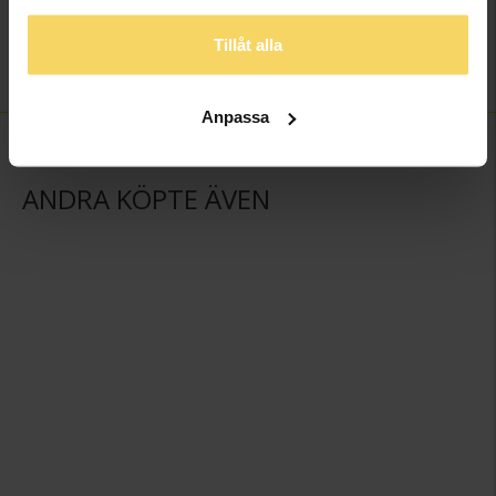
Varumärke
Flemming Uziel
Material
Platina
Tillåt alla
Vikt ca (gram)
6,20
Anpassa
ANDRA KÖPTE ÄVEN