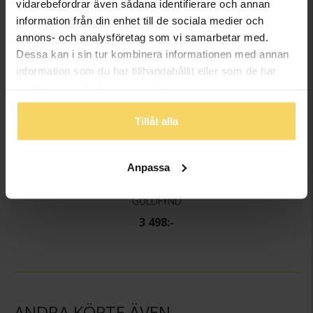
vidarebefordrar även sådana identifierare och annan
information från din enhet till de sociala medier och
annons- och analysföretag som vi samarbetar med.
Dessa kan i sin tur kombinera informationen med annan
information som du har tillhandahållit eller som de har
samlat in när du har använt deras tjänster.
Tillåt alla
Anpassa
Förlovningsring i äkta silver och 18K guld
GULDFYND
3 498:-
ANDRA KÖPTE ÄVEN