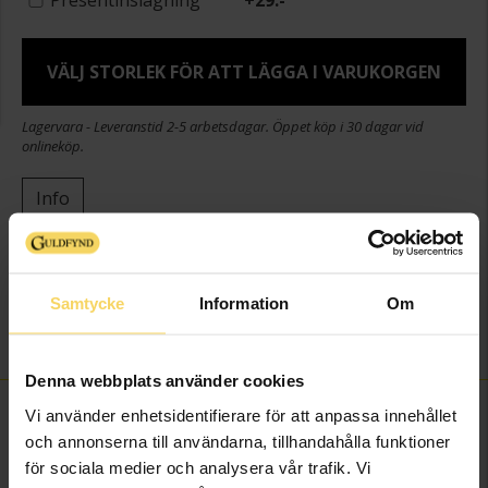
Presentinslagning
+
29:-
VÄLJ STORLEK FÖR ATT LÄGGA I VARUKORGEN
Lagervara - Leveranstid 2-5 arbetsdagar. Öppet köp i 30 dagar vid
onlineköp.
Info
Bredd ca (mm)
6
Höjd ca (mm)
2
Samtycke
Information
Om
Varumärke
Guldfynd
Material
Silver
Denna webbplats använder cookies
FINNS OCKSÅ SOM
Vi använder enhetsidentifierare för att anpassa innehållet
och annonserna till användarna, tillhandahålla funktioner
för sociala medier och analysera vår trafik. Vi