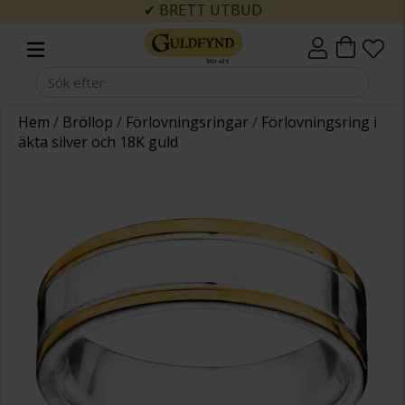
✔ BRETT UTBUD
Hem
/
Bröllop
/
Förlovningsringar
/
Förlovningsring i
äkta silver och 18K guld