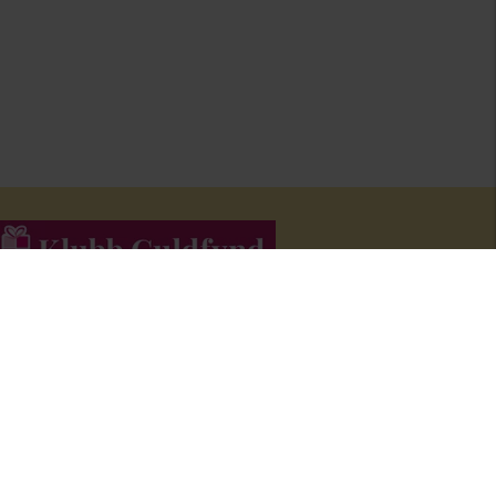
li medlem i Klubb Guldfynd och f
å erbjudanden och inspiration i
åra nyhetsbrev.
Bli medlem här
!
FÖLJ OSS