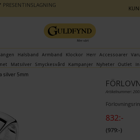
PRESENTINSLAGNING
KUN
hängen
Halsband
Armband
Klockor
Herr
Accessoarer
Var
met
Matsilver
Smyckesvård
Kampanjer
Nyheter
Outlet
In
ta silver 5mm
FÖRLOVN
Artikelnummer: 20
Förlovningsrin
832:-
979:-