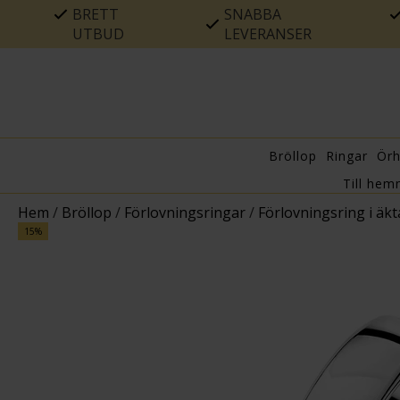
BRETT
SNABBA
UTBUD
LEVERANSER
Bröllop
Ringar
Ör
Till hem
Hem
/
Bröllop
/
Förlovningsringar
/
Förlovningsring i äk
15%