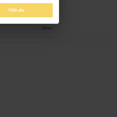
)
5
Tillåt alla
1.5
Schalins
Silver