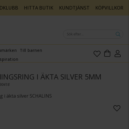
DKLUBB
HITTA BUTIK
KUNDTJÄNST
KÖPVILLKOR
umärken
Till barnen
spiration
INGSRING I ÄKTA SILVER 5MM
030418
g i äkta silver SCHALINS