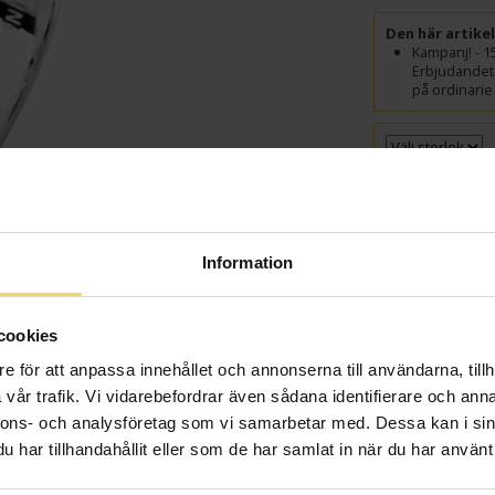
Den här artike
Kampanj! - 1
Erbjudandet 
på ordinarie 
GRAVYR
Presentin
Information
VÄ
cookies
Beställningsvara
e för att anpassa innehållet och annonserna till användarna, tillh
Leveranstid 5-15 arb
samt graverade var
vår trafik. Vi vidarebefordrar även sådana identifierare och anna
Beställningsvara - 
nnons- och analysföretag som vi samarbetar med. Dessa kan i sin
har tillhandahållit eller som de har samlat in när du har använt 
Info