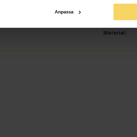
Bredd ca (mm
Anpassa
Höjd ca (mm)
Varumärke
Material