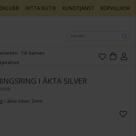
DKLUBB
HITTA BUTIK
KUNDTJÄNST
KÖPVILLKOR
umärken
Till barnen
spiration
INGSRING I ÄKTA SILVER
127218
g i äkta silver 2mm