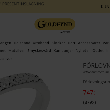
PRESENTINSLAGNING
KUN
hängen
Halsband
Armband
Klockor
Herr
Accessoarer
Var
met
Matsilver
Smyckesvård
Kampanjer
Nyheter
Outlet
In
 silver
FÖRLOVN
Artikelnummer: 20
Förlovningsrin
747:-
879:-