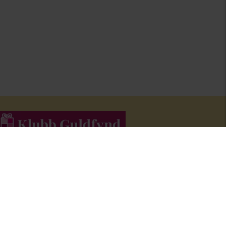
li medlem i Klubb Guldfynd och f
å erbjudanden och inspiration i
åra nyhetsbrev.
Bli medlem här
!
FÖLJ OSS