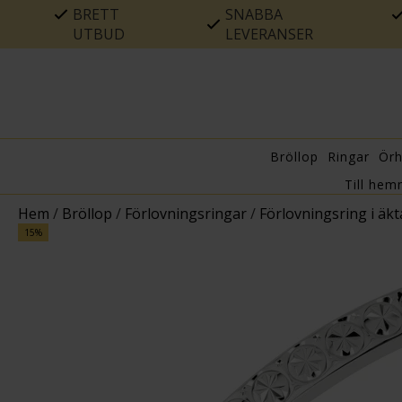
BRETT
SNABBA
UTBUD
LEVERANSER
Bröllop
Ringar
Ör
Till hem
Hem
/
Bröllop
/
Förlovningsringar
/
Förlovningsring i äkta
15%