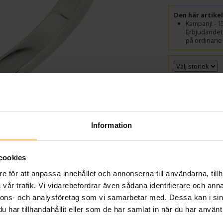
Den här artike
Kampanj! - 1
Erbjudandet 
på ordinarie 
GRAVYR
Presentin
Information
VÄ
cookies
Beställningsvara
Leveranstid 5-15 arb
e för att anpassa innehållet och annonserna till användarna, tillh
samt graverade var
vår trafik. Vi vidarebefordrar även sådana identifierare och anna
Beställningsvara - 
nnons- och analysföretag som vi samarbetar med. Dessa kan i sin
har tillhandahållit eller som de har samlat in när du har använt 
Info