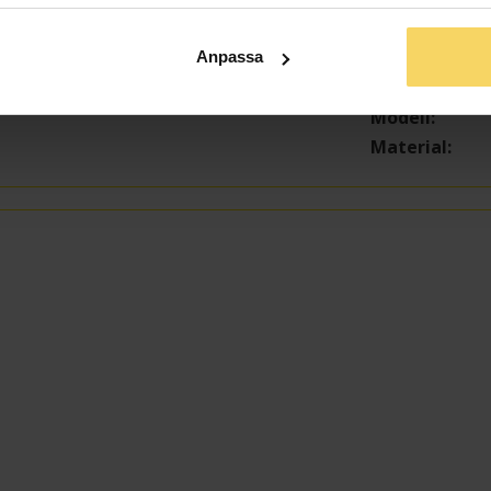
Bredd ca (mm
Höjd ca (mm)
Anpassa
Varumärke
Modell
Material