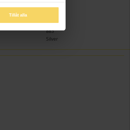
)
2,0
1,5
Tillåt alla
Schalins
883
Silver