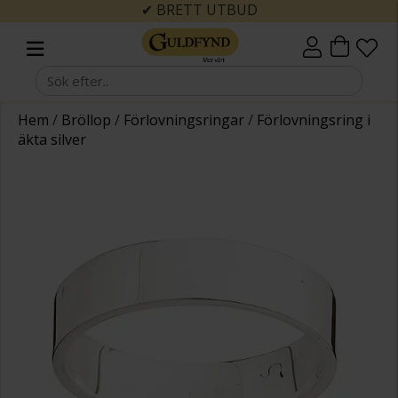
✔ BRETT UTBUD
Hem
/
Bröllop
/
Förlovningsringar
/
Förlovningsring i
äkta silver