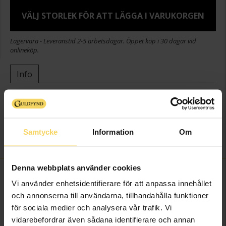
VÄLJ STORLEK FÖR ATT LÄGGA I VARUKORGEN
Lagervara - Leveranstid 2-5 arbetsdagar. Öppet köp i 30 dagar vid
onlineköp.
Info
Bredd ca (mm)
5
Höjd ca (mm)
1.2
Varumärke
Guldfynd
Samtycke
Information
Om
Material
Silver
Denna webbplats använder cookies
FINNS OCKSÅ SOM
Vi använder enhetsidentifierare för att anpassa innehållet
och annonserna till användarna, tillhandahålla funktioner
för sociala medier och analysera vår trafik. Vi
vidarebefordrar även sådana identifierare och annan