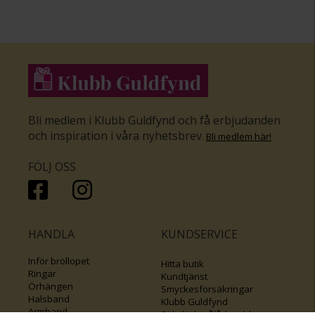
Bli medlem i Klubb Guldfynd och få erbjudanden
och inspiration i våra nyhetsbrev
.
Bli medlem här
!
FÖLJ OSS
HANDLA
KUNDSERVICE
Inför bröllopet
Hitta butik
Ringar
Kundtjänst
Örhängen
Smyckesförsäkringar
Halsband
Klubb Guldfynd
Armband
Sälj ditt byrålådsguld