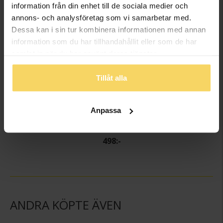
information från din enhet till de sociala medier och
annons- och analysföretag som vi samarbetar med.
Dessa kan i sin tur kombinera informationen med annan
information som du har tillhandahållit eller som de har
samlat in när du har använt deras tjänster.
Tillåt alla
Anpassa
Förlovningsring i äkta silver
GULDFYND
498:-
ANDRA KÖPTE ÄVEN