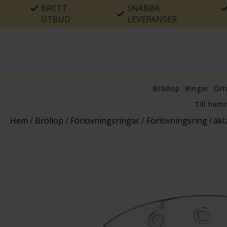
BRETT
SNABBA
UTBUD
LEVERANSER
Bröllop
Ringar
Ör
Till hem
Hem
/
Bröllop
/
Förlovningsringar
/
Förlovningsring i äkta