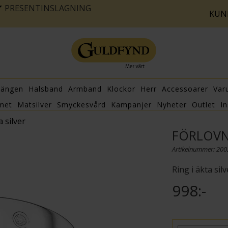
PRESENTINSLAGNING
KUN
hängen
Halsband
Armband
Klockor
Herr
Accessoarer
Var
met
Matsilver
Smyckesvård
Kampanjer
Nyheter
Outlet
In
 silver
FÖRLOVN
Artikelnummer: 20
Ring i äkta si
998:-