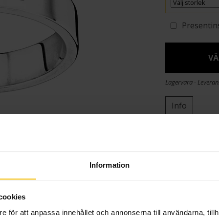
Presentin
VÄ
Lagervara - Leveran
Info
Bredd ca (mm
Höjd ca (mm)
Varumärke
Information
Material
Sten/Pärla
cookies
e för att anpassa innehållet och annonserna till användarna, tillh