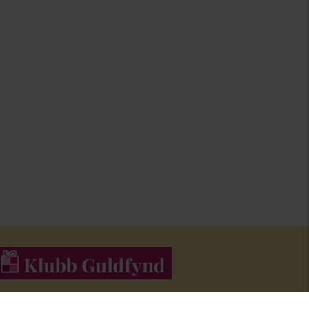
li medlem i Klubb Guldfynd och f
å erbjudanden och inspiration i