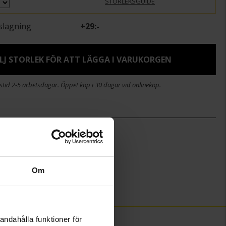
STORLEKSGUIDE
slagning
+
29:-
LJ STORLEK FÖR ATT LÄGGA I VARUKORGEN
stid 2-5 arbetsdagar. Öppet köp i 30 dagar vid onlineköp.
)
4
1.1
Guldfynd
Om
Silver
Diamant
andahålla funktioner för