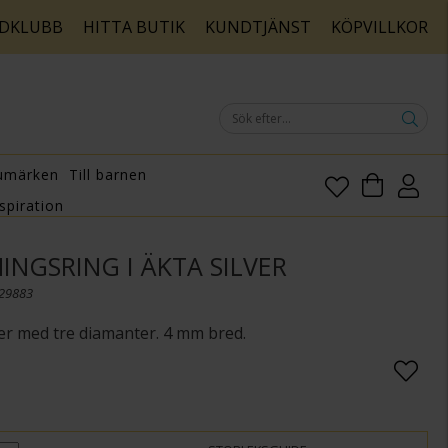
DKLUBB
HITTA BUTIK
KUNDTJÄNST
KÖPVILLKOR
umärken
Till barnen
spiration
INGSRING I ÄKTA SILVER
029883
lver med tre diamanter. 4 mm bred.