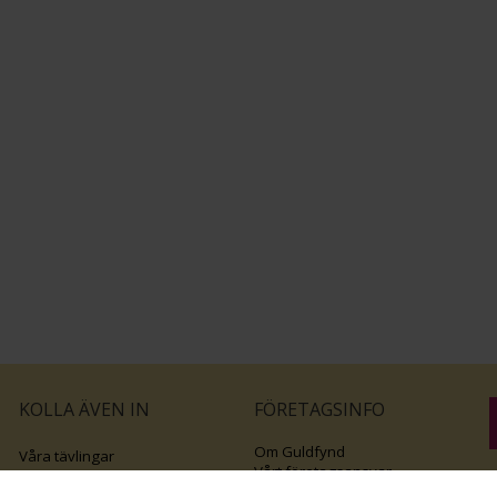
KOLLA ÄVEN IN
FÖRETAGSINFO
Om Guldfynd
Våra tävlingar
Vårt företagsansvar
Rosa Bandet
B
Integritetspolicy
BingoLotto