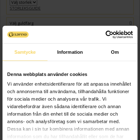
STORLEKSGUIDE
Välj guldfärg
GRAVYR
+
149:-
Presentinslagning
+
29:-
Samtycke
Information
Om
VÄLJ STORLEK FÖR ATT LÄGGA I VARUKORGEN
Denna webbplats använder cookies
Beställningsvara
Leveranstid 5-15 arbetsdagar. Ingen bytesrätt, returrätt eller öppet köp
Vi använder enhetsidentifierare för att anpassa innehållet
för beställningsvaror samt graverade varor. Läs mer om ångerrätt och
och annonserna till användarna, tillhandahålla funktioner
öppet köp i webbshoppen
här
.
för sociala medier och analysera vår trafik. Vi
Beställningsvara - Max 15 arbetsdagars leveranstid.
vidarebefordrar även sådana identifierare och annan
information från din enhet till de sociala medier och
Info
annons- och analysföretag som vi samarbetar med.
Dessa kan i sin tur kombinera informationen med annan
Bredd ca (mm)
4.0
information som du har tillhandahållit eller som de har
Höjd ca (mm)
1.0