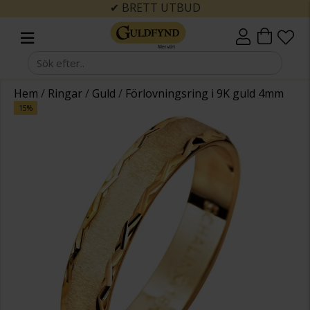
✔ BRETT UTBUD
Hem
/
Ringar
/
Guld
/
Förlovningsring i 9K guld 4mm
15%