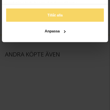
samlat in när du har använt deras tjänster.
Varumärke
Schalins
Material
Guld
Tillåt alla
Ädelmetall
9K Gold
Vikt ca (gram)
2.90
Anpassa
ANDRA KÖPTE ÄVEN