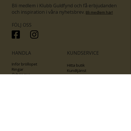
Bli medlem i Klubb Guldfynd och få erbjudanden
och inspiration i våra nyhetsbrev
.
Bli medlem här
!
FÖLJ OSS
HANDLA
KUNDSERVICE
Inför bröllopet
Hitta butik
Ringar
Kundtjänst
Örhängen
Smyckesförsäkringar
Halsband
Klubb Guldfynd
Armband
Sälj ditt byrålådsguld
Smycken med kors
Kontakta oss
Varumärken
Guide för kedjor
Presentkort
KOLLA ÄVEN IN
FÖRETAGSINFO
Om Guldfynd
Våra tävlingar