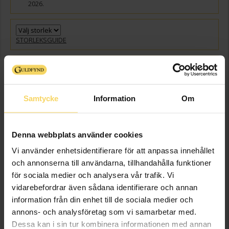
2026.
STORLEKSGUIDE
Välj guldfärg
GRAVYR
+
149:-
Presentinslagning
+
29:-
Samtycke
Information
Om
VÄLJ STORLEK FÖR ATT LÄGGA I VARUKORGEN
Denna webbplats använder cookies
Vi använder enhetsidentifierare för att anpassa innehållet
Beställningsvara
Leveranstid 5-15 arbetsdagar. Ingen bytesrätt, returrätt eller öppet köp
och annonserna till användarna, tillhandahålla funktioner
för beställningsvaror samt graverade varor. Läs mer om ångerrätt och
för sociala medier och analysera vår trafik. Vi
öppet köp i webbshoppen
här
.
vidarebefordrar även sådana identifierare och annan
Beställningsvara - Max 15 arbetsdagars leveranstid.
information från din enhet till de sociala medier och
annons- och analysföretag som vi samarbetar med.
Info
Dessa kan i sin tur kombinera informationen med annan