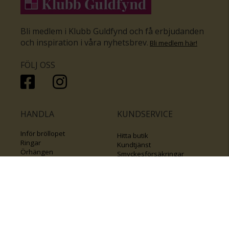
Bli medlem i Klubb Guldfynd och få erbjudanden
och inspiration i våra nyhetsbrev
.
Bli medlem här
!
FÖLJ OSS
HANDLA
KUNDSERVICE
Inför bröllopet
Hitta butik
Ringar
Kundtjänst
Örhängen
Smyckesförsäkringar
Halsband
Klubb Guldfynd
Armband
Sälj ditt byrålådsguld
Smycken med kors
Kontakta oss
Varumärken
Guide för kedjor
Presentkort
KOLLA ÄVEN IN
FÖRETAGSINFO