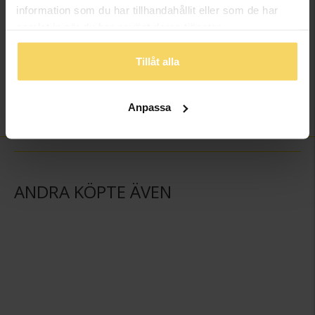
information som du har tillhandahållit eller som de har
Bredd ca (mm)
4.5
samlat in när du har använt deras tjänster.
Höjd ca (mm)
1.8
Varumärke
Schalins
Tillåt alla
Material
Guld
Ädelmetall
9K Gold
Anpassa
Vikt ca (gram)
4.60
ANDRA KÖPTE ÄVEN