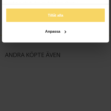
samlat in när du har använt deras tjänster.
Varumärke
Schalins
Material
Guld
Tillåt alla
Ädelmetall
9K Gold
Vikt ca (gram)
2.20
Anpassa
ANDRA KÖPTE ÄVEN