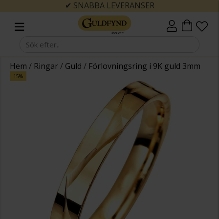
✔ SNABBA LEVERANSER
Hem
/
Ringar
/
Guld
/
Förlovningsring i 9K guld 3mm
15%