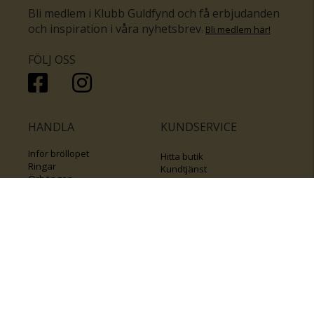
Bli medlem i Klubb Guldfynd och få erbjudanden
och inspiration i våra nyhetsbrev
.
Bli medlem här
!
FÖLJ OSS
HANDLA
KUNDSERVICE
Inför bröllopet
Hitta butik
Ringar
Kundtjänst
Örhängen
Smyckesförsäkringar
Halsband
Klubb Guldfynd
Armband
Sälj ditt byrålådsguld
Smycken med kors
Kontakta oss
Varumärken
Guide för kedjor
Presentkort
KOLLA ÄVEN IN
FÖRETAGSINFO
Om Guldfynd
Våra tävlingar