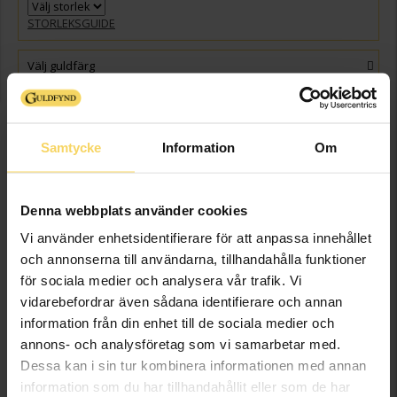
STORLEKSGUIDE
Välj guldfärg
GRAVYR
+
149:-
Presentinslagning
+
29:-
Samtycke
Information
Om
VÄLJ STORLEK FÖR ATT LÄGGA I VARUKORGEN
Denna webbplats använder cookies
Beställningsvara
Leveranstid 5-15 arbetsdagar. Ingen bytesrätt, returrätt eller öppet köp
Vi använder enhetsidentifierare för att anpassa innehållet
för beställningsvaror samt graverade varor. Läs mer om ångerrätt och
och annonserna till användarna, tillhandahålla funktioner
öppet köp i webbshoppen
här
.
för sociala medier och analysera vår trafik. Vi
Beställningsvara - Max 15 arbetsdagars leveranstid.
vidarebefordrar även sådana identifierare och annan
information från din enhet till de sociala medier och
Info
annons- och analysföretag som vi samarbetar med.
Dessa kan i sin tur kombinera informationen med annan
Bredd ca (mm)
3.0
information som du har tillhandahållit eller som de har
Höjd ca (mm)
1.1