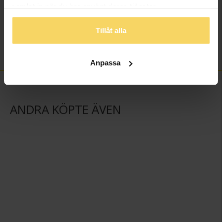
samlat in när du har använt deras tjänster.
Varumärke
Schalins
Material
Guld
Tillåt alla
Ädelmetall
9K Gold
Vikt ca (gram)
3.50
Anpassa
ANDRA KÖPTE ÄVEN