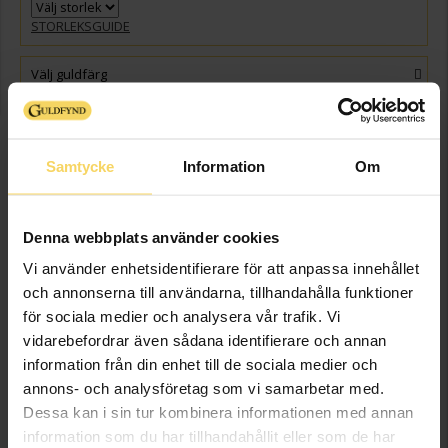
STORLEKSGUIDE
Välj guldfärg
GRAVYR
+
149:-
Presentinslagning
+
29:-
Samtycke
Information
Om
VÄLJ STORLEK FÖR ATT LÄGGA I VARUKORGEN
Denna webbplats använder cookies
Beställningsvara
Leveranstid 5-15 arbetsdagar. Ingen bytesrätt, returrätt eller öppet köp
Vi använder enhetsidentifierare för att anpassa innehållet
för beställningsvaror samt graverade varor. Läs mer om ångerrätt och
och annonserna till användarna, tillhandahålla funktioner
öppet köp i webbshoppen
här
.
för sociala medier och analysera vår trafik. Vi
Beställningsvara - Max 15 arbetsdagars leveranstid.
vidarebefordrar även sådana identifierare och annan
information från din enhet till de sociala medier och
Info
annons- och analysföretag som vi samarbetar med.
Dessa kan i sin tur kombinera informationen med annan
Bredd ca (mm)
3.5
information som du har tillhandahållit eller som de har
Höjd ca (mm)
1.6