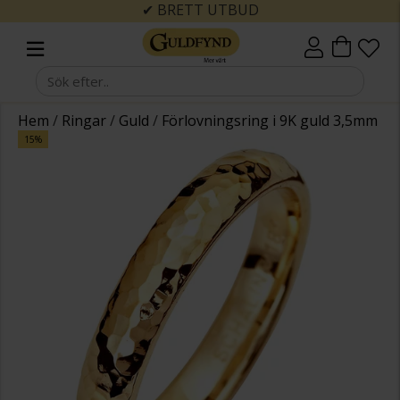
✔ BRETT UTBUD
Hem
/
Ringar
/
Guld
/
Förlovningsring i 9K guld 3,5mm
15%