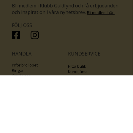
Bli medlem i Klubb Guldfynd och få erbjudanden
och inspiration i våra nyhetsbrev
.
Bli medlem här
!
FÖLJ OSS
HANDLA
KUNDSERVICE
Inför bröllopet
Hitta butik
Ringar
Kundtjänst
Örhängen
Smyckesförsäkringar
Halsband
Klubb Guldfynd
Armband
Sälj ditt byrålådsguld
Smycken med kors
Kontakta oss
Varumärken
Guide för kedjor
Presentkort
KOLLA ÄVEN IN
FÖRETAGSINFO
Om Guldfynd
Våra tävlingar