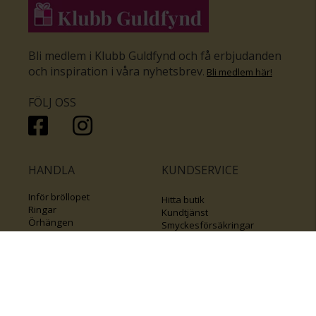
Bli medlem i Klubb Guldfynd och få erbjudanden
och inspiration i våra nyhetsbrev
.
Bli medlem här
!
FÖLJ OSS
HANDLA
KUNDSERVICE
Inför bröllopet
Hitta butik
Ringar
Kundtjänst
Örhängen
Smyckesförsäkringar
Halsband
Klubb Guldfynd
Armband
Sälj ditt byrålådsguld
Smycken med kors
Kontakta oss
Varumärken
Guide för kedjor
Presentkort