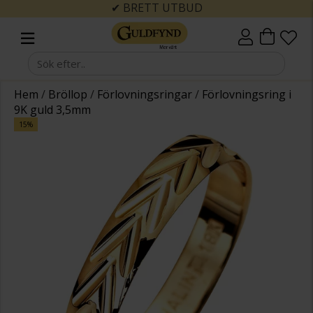
✔ BRETT UTBUD
Hem
/
Bröllop
/
Förlovningsringar
/
Förlovningsring i
9K guld 3,5mm
15%