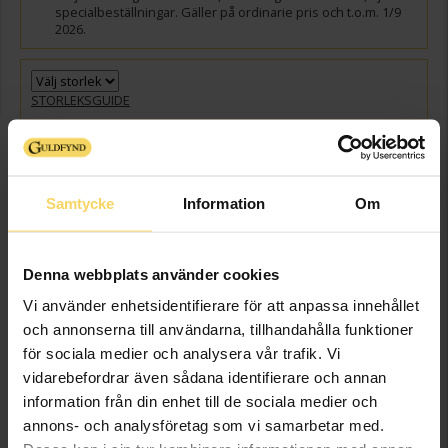
specialbeställningar. Gäller på ordinarie pris och t.o.m. 1/9
2026.
STORLEKSGUIDE
Välj guldfärg
GRAVYR
+
149:-
Presentinslagning
+
29:-
Samtycke
Information
Om
VÄLJ STORLEK FÖR ATT LÄGGA I VARUKORGEN
Denna webbplats använder cookies
Vi använder enhetsidentifierare för att anpassa innehållet
Beställningsvara
och annonserna till användarna, tillhandahålla funktioner
Leveranstid 5-15 arbetsdagar. Ingen bytesrätt, returrätt eller öppet köp
för sociala medier och analysera vår trafik. Vi
för beställningsvaror samt graverade varor. Läs mer om ångerrätt och
öppet köp i webbshoppen
här
.
vidarebefordrar även sådana identifierare och annan
Beställningsvara - Max 15 arbetsdagars leveranstid.
information från din enhet till de sociala medier och
annons- och analysföretag som vi samarbetar med.
Info