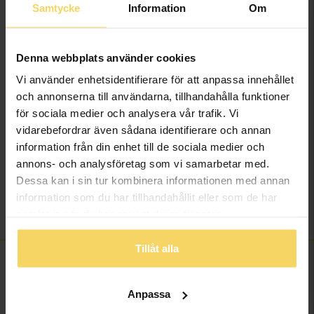
öppet köp i webbshoppen
här
.
Samtycke
Information
Om
Beställningsvara - Max 15 arbetsdagars leveranstid.
Info
Denna webbplats använder cookies
Vi använder enhetsidentifierare för att anpassa innehållet
Bredd ca (mm)
6
och annonserna till användarna, tillhandahålla funktioner
Höjd ca (mm)
1.4
för sociala medier och analysera vår trafik. Vi
Varumärke
Schalins
vidarebefordrar även sådana identifierare och annan
Material
Guld
information från din enhet till de sociala medier och
Ädelmetall
18K Gold
annons- och analysföretag som vi samarbetar med.
Vikt ca (gram)
7.20
Dessa kan i sin tur kombinera informationen med annan
information som du har tillhandahållit eller som de har
Ringarna kan även
Övrigt
beställas i vitt guld.
samlat in när du har använt deras tjänster.
Tillåt alla
FINNS OCKSÅ SOM
Anpassa
15%
15%