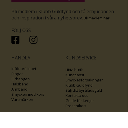
Bli medlem i Klubb Guldfynd och få erbjudanden
och inspiration i våra nyhetsbrev
.
Bli medlem här
!
FÖLJ OSS
HANDLA
KUNDSERVICE
Inför bröllopet
Hitta butik
Ringar
Kundtjänst
Örhängen
Smyckesförsäkringar
Halsband
Klubb Guldfynd
Armband
Sälj ditt byrålådsguld
Smycken med kors
Kontakta oss
Varumärken
Guide för kedjor
Presentkort
KOLLA ÄVEN IN
FÖRETAGSINFO