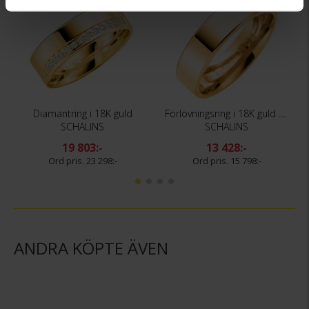
Diamantring i 18K guld
Förlovningsring i 18K guld 5mm
SCHALINS
SCHALINS
19 803:-
13 428:-
23 298:-
15 798:-
ANDRA KÖPTE ÄVEN