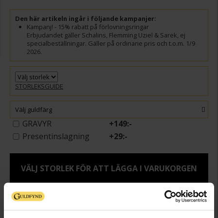
Den här artikeln ingår i följande kampanjer:
Kampanj! - 15% rabatt på förlovningsringar
Erbjudandet gäller Schalins, Flemming Uziel & Sarek, ej
specialbeställningar. Gäller på ordinarie pris och t.o.m. 1/9
2026.
STORLEKSGUIDE
Välj guldfärg
GRAVYR
+
149:-
Presentinslagning
+
29:-
VÄLJ STORLEK FÖR ATT LÄGGA I VARUKORGEN
Beställningsvara
Leveranstid 5-15 arbetsdagar. Ingen bytesrätt, returrätt eller öppet köp
för beställningsvaror samt graverade varor. Läs mer om ångerrätt och