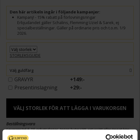
Den här artikeln ingår i följande kampanjer:
Kampanj! - 15% rabatt på förlovningsringar
Erbjudandet gäller Schalins, Flemming Uziel & Sarek, ej
specialbeställningar. Gäller på ordinarie pris och t.o.m. 1/9
2026.
STORLEKSGUIDE
Välj guldfärg
GRAVYR
+
149:-
Presentinslagning
+
29:-
VÄLJ STORLEK FÖR ATT LÄGGA I VARUKORGEN
Beställningsvara
Leveranstid 5-15 arbetsdagar. Ingen bytesrätt, returrätt eller öppet köp
för beställningsvaror samt graverade varor. Läs mer om ångerrätt och