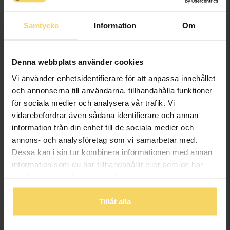
öppet köp i webbshoppen
här
.
Beställningsvara - Max 15 arbetsdagars leveranstid.
Samtycke
Information
Om
Info
Bredd ca (mm)
5
Denna webbplats använder cookies
Höjd ca (mm)
1.5
Vi använder enhetsidentifierare för att anpassa innehållet
Varumärke
Schalins
och annonserna till användarna, tillhandahålla funktioner
för sociala medier och analysera vår trafik. Vi
Material
Guld
vidarebefordrar även sådana identifierare och annan
Ädelmetall
18K Gold
information från din enhet till de sociala medier och
Vikt ca (gram)
6.00
annons- och analysföretag som vi samarbetar med.
Ringarna kan även
Övrigt
Dessa kan i sin tur kombinera informationen med annan
beställas i vitt guld.
information som du har tillhandahållit eller som de har
samlat in när du har använt deras tjänster.
FINNS OCKSÅ SOM
Tillåt alla
15%
15%