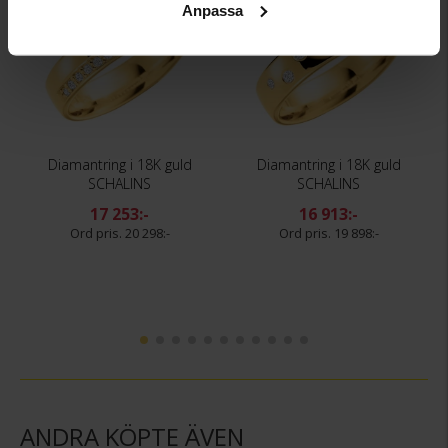
Anpassa
Diamantring i 18K guld
Diamantring i 18K guld
SCHALINS
SCHALINS
17 253:-
16 913:-
20 298:-
19 898:-
ANDRA KÖPTE ÄVEN