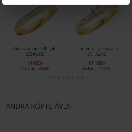
Diamantring i 18K guld
Diamantring i 18K guld
SCHALINS
SCHALINS
14 193:-
17 168:-
16 698:-
20 198:-
ANDRA KÖPTE ÄVEN