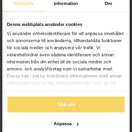
öppet köp i webbshoppen
här
.
Samtycke
Information
Om
Beställningsvara - Max 15 arbetsdagars leveranstid.
Info
Denna webbplats använder cookies
Vi använder enhetsidentifierare för att anpassa innehållet
Bredd ca (mm)
4
och annonserna till användarna, tillhandahålla funktioner
Höjd ca (mm)
1.9
för sociala medier och analysera vår trafik. Vi
Varumärke
Schalins
vidarebefordrar även sådana identifierare och annan
Material
Guld
information från din enhet till de sociala medier och
Ädelmetall
18K Gold
annons- och analysföretag som vi samarbetar med.
Vikt ca (gram)
7.10
Dessa kan i sin tur kombinera informationen med annan
information som du har tillhandahållit eller som de har
Ringarna kan även
Övrigt
beställas i vitt guld.
samlat in när du har använt deras tjänster.
Tillåt alla
FINNS OCKSÅ SOM
Anpassa
15%
15%