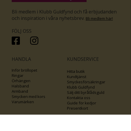
Bli medlem i Klubb Guldfynd och få erbjudanden
och inspiration i våra nyhetsbrev
.
Bli medlem här
!
FÖLJ OSS
HANDLA
KUNDSERVICE
Inför bröllopet
Hitta butik
Ringar
Kundtjänst
Örhängen
Smyckesförsäkringar
Halsband
Klubb Guldfynd
Armband
Sälj ditt byrålådsguld
Smycken med kors
Kontakta oss
Varumärken
Guide för kedjor
Presentkort
KOLLA ÄVEN IN
FÖRETAGSINFO