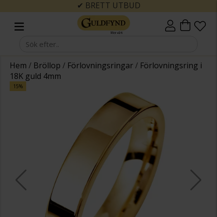
✔ BRETT UTBUD
Hem
/
Bröllop
/
Förlovningsringar
/
Förlovningsring i
18K guld 4mm
15%