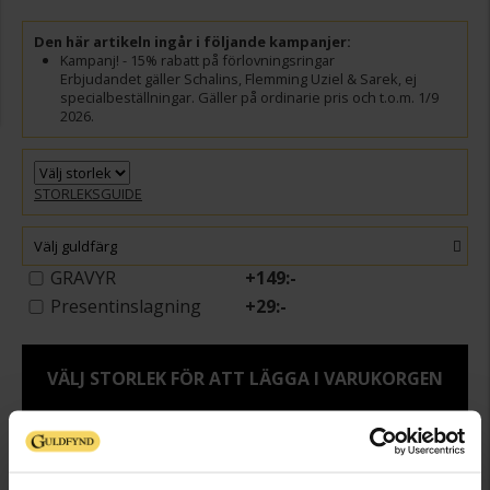
Den här artikeln ingår i följande kampanjer:
Kampanj! - 15% rabatt på förlovningsringar
Erbjudandet gäller Schalins, Flemming Uziel & Sarek, ej
specialbeställningar. Gäller på ordinarie pris och t.o.m. 1/9
2026.
STORLEKSGUIDE
Välj guldfärg
GRAVYR
+
149:-
Presentinslagning
+
29:-
VÄLJ STORLEK FÖR ATT LÄGGA I VARUKORGEN
Beställningsvara
Leveranstid 5-15 arbetsdagar. Ingen bytesrätt, returrätt eller öppet köp
för beställningsvaror samt graverade varor. Läs mer om ångerrätt och