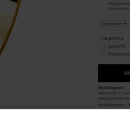
Erbjudandet 
på ordinarie 
Välj guldfärg
GRAVYR
Presentin
VÄ
Beställningsvara
Leveranstid 5-15 arb
samt graverade var
Beställningsvara - 
Info