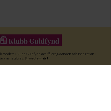
li medlem i Klubb Guldfynd och f
å erbjudanden och inspiration i
åra nyhetsbrev.
Bli medlem här
!
FÖLJ OSS