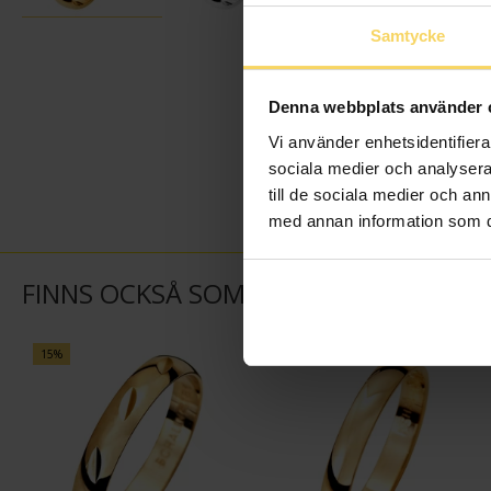
Samtycke
Denna webbplats använder 
Vi använder enhetsidentifierar
sociala medier och analysera 
till de sociala medier och a
med annan information som du 
FINNS OCKSÅ SOM
15%
15%