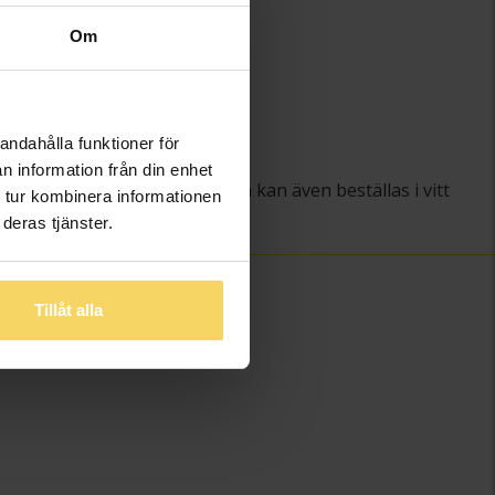
)
3.5
Om
1
Schalins
Guld
18K Gold
andahålla funktioner för
)
2.60
n information från din enhet
Ringarna kan även beställas i vitt
 tur kombinera informationen
guld.
deras tjänster.
Tillåt alla