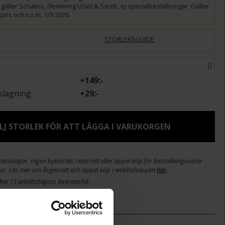
gäller Schalins, Flemming Uziel & Sarek, ej specialbeställningar. Gäller
pris och t.o.m. 1/9 2026.
STORLEKSGUIDE
+
149:-
slagning
+
29:-
LJ STORLEK FÖR ATT LÄGGA I VARUKORGEN
etsdagar. Ingen bytesrätt, returrätt eller öppet köp för beställningsvaror
or. Läs mer om ångerrätt och öppet köp i webbshoppen
här
.
Max 15 arbetsdagars leveranstid.