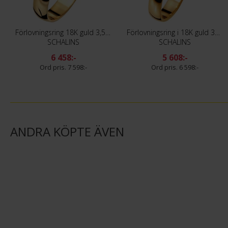
Förlovningsring 18K guld 3,5mm
Förlovningsring i 18K guld 3mm
SCHALINS
SCHALINS
6 458:-
5 608:-
7 598:-
6 598:-
ANDRA KÖPTE ÄVEN