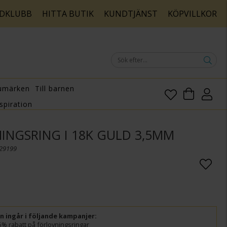
DKLUBB
HITTA BUTIK
KUNDTJÄNST
KÖPVILLKOR
umärken
Till barnen
spiration
INGSRING I 18K GULD 3,5MM
029199
ln ingår i följande kampanjer:
5% rabatt på förlovningsringar