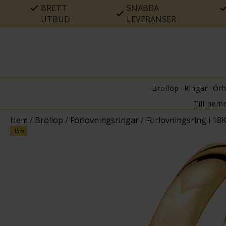
BRETT
SNABBA
UTBUD
LEVERANSER
Bröllop
Ringar
Ör
Till hem
Hem
/
Bröllop
/
Förlovningsringar
/
Förlovningsring i 18
15%