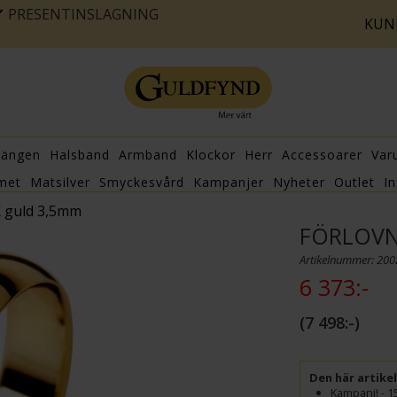
PRESENTINSLAGNING
KUN
hängen
Halsband
Armband
Klockor
Herr
Accessoarer
Var
met
Matsilver
Smyckesvård
Kampanjer
Nyheter
Outlet
In
K guld 3,5mm
FÖRLOVN
Artikelnummer: 20
6 373:-
7 498:-
Den här artike
Kampanj! - 1