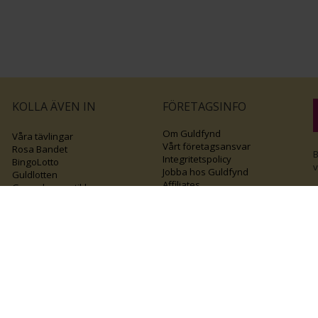
KOLLA ÄVEN IN
FÖRETAGSINFO
Om Guldfynd
Våra tävlingar
Vårt företagsansvar
Rosa Bandet
B
Integritetspolicy
BingoLotto
v
Jobba hos Guldfynd
Guldlotten
Affiliates
Graverbara artiklar
Guldfynd sponsrar
Öronhåltagning
Inspiration
Vi
💛 Återvunnet
Black Friday
Diamantevent