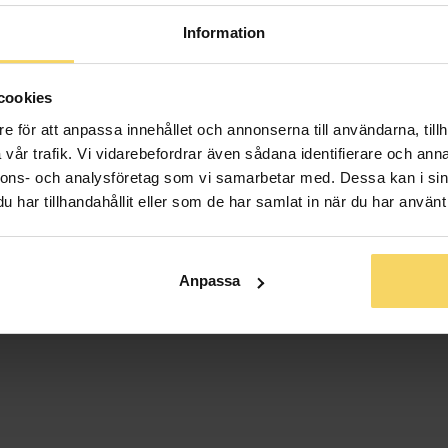
Bredd ca (mm
Information
Höjd ca (mm)
Varumärke
Material
cookies
Ädelmetall
e för att anpassa innehållet och annonserna till användarna, tillh
Vikt ca (gram
vår trafik. Vi vidarebefordrar även sådana identifierare och anna
nnons- och analysföretag som vi samarbetar med. Dessa kan i sin
Övrigt
har tillhandahållit eller som de har samlat in när du har använt 
Anpassa