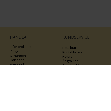
HANDLA
KUNDSERVICE
Inför bröllopet
Hitta butik
Ringar
Kontakta oss
Örhängen
Returer
Halsband
Ångra Köp
Armband
Smyckesförsäkringar
Smycken med kors
Klubb Guldfynd
Varumärken
Sälj ditt byrålådsguld
Guide för kedjor
Presentkort