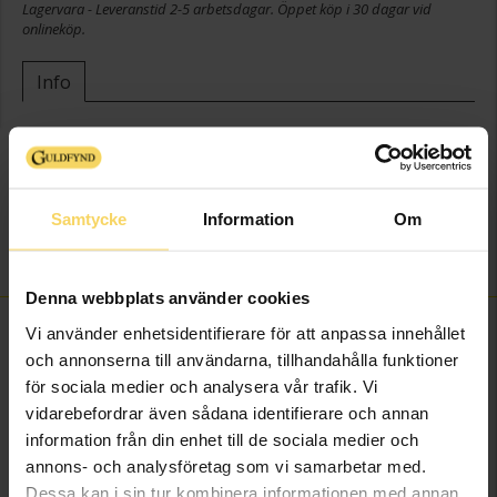
Lagervara - Leveranstid 2-5 arbetsdagar. Öppet köp i 30 dagar vid
onlineköp.
Info
Höjd ca (cm)
42
Varumärke
Guldfynd
Material
Putsfritt nysilver
Samtycke
Information
Om
Detaljer
Graverbar
Övrigt
Gravyr ingår ej
Denna webbplats använder cookies
FINNS OCKSÅ SOM
Vi använder enhetsidentifierare för att anpassa innehållet
och annonserna till användarna, tillhandahålla funktioner
för sociala medier och analysera vår trafik. Vi
vidarebefordrar även sådana identifierare och annan
information från din enhet till de sociala medier och
annons- och analysföretag som vi samarbetar med.
Dessa kan i sin tur kombinera informationen med annan