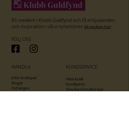
Bli medlem i Klubb Guldfynd och få erbjudanden
och inspiration i våra nyhetsbrev
.
Bli medlem här
!
FÖLJ OSS
HANDLA
KUNDSERVICE
Inför bröllopet
Hitta butik
Ringar
Kundtjänst
Örhängen
Smyckesförsäkringar
Halsband
Klubb Guldfynd
Armband
Sälj ditt byrålådsguld
Smycken med kors
Kontakta oss
Varumärken
Guide för kedjor
Presentkort