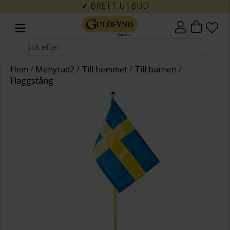
✔ BRETT UTBUD
Hem
/
Menyrad2
/
Till hemmet
/
Till barnen
/
Flaggstång