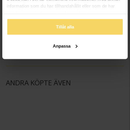
information som du har tillhandahållit eller som de har
samlat in när du har använt deras tjänster.
Fotoalbum
Flaggstång
Tillåt alla
GULDFYND
GULDFYND
249:-
298:-
Anpassa
ANDRA KÖPTE ÄVEN