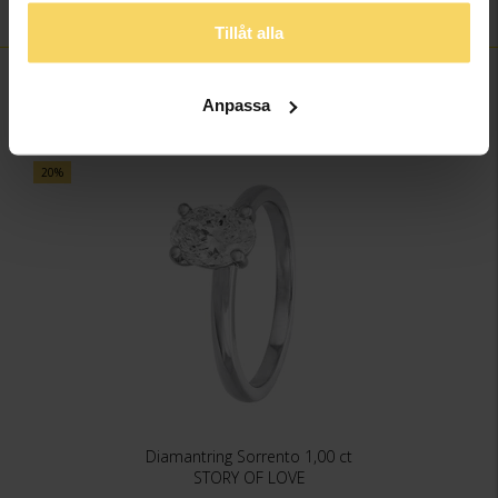
Total carat
1,00
Tillåt alla
FINNS OCKSÅ SOM
Anpassa
20%
Diamantring Sorrento 1,00 ct
STORY OF LOVE