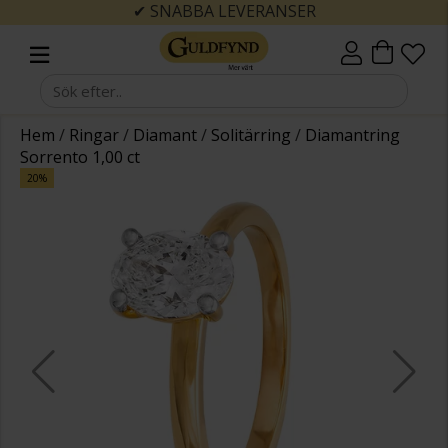
✔ SNABBA LEVERANSER
Hem
/
Ringar
/
Diamant
/
Solitärring
/
Diamantring
Sorrento 1,00 ct
20%