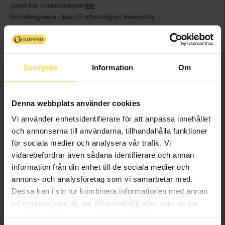
öppet köp i webbshoppen
här
.
Beställningsvara - Max 15 arbetsdagars leveranstid.
Info
Bredd ca (mm)
1,8-7,6
Samtycke
Information
Om
Höjd ca (mm)
1,6-6,2
Varumärke
Story of Love
Denna webbplats använder cookies
Material
Guld
Ädelmetall
18K Gold
Vi använder enhetsidentifierare för att anpassa innehållet
och annonserna till användarna, tillhandahålla funktioner
Sten/Pärla
Diamant
för sociala medier och analysera vår trafik. Vi
Antal diamanter
1
vidarebefordrar även sådana identifierare och annan
Diamantslipning
Briljant
information från din enhet till de sociala medier och
Diamantfärg
Wesselton (H)
annons- och analysföretag som vi samarbetar med.
Diamantklarhet
SI
Dessa kan i sin tur kombinera informationen med annan
Vikt ca (gram)
3,20
information som du har tillhandahållit eller som de har
Solitärstil
4-prong brilliant
samlat in när du har använt deras tjänster.