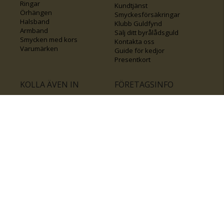
Ringar
Kundtjänst
Örhängen
Smyckesförsäkringar
Halsband
Klubb Guldfynd
Armband
Sälj ditt byrålådsguld
Smycken med kors
Kontakta oss
Varumärken
Guide för kedjor
Presentkort
KOLLA ÄVEN IN
FÖRETAGSINFO
Om Guldfynd
Våra tävlingar
Vårt företagsansvar
Rosa Bandet
Integritetspolicy
BingoLotto
Jobba hos Guldfynd
Guldlotten
Affiliates
Graverbara artiklar
Guldfynd sponsrar
Öronhåltagning
Inspiration
Vi
💛 Återvunnet