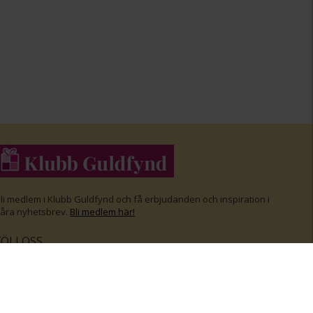
li medlem i Klubb Guldfynd och f
å erbjudanden och inspiration i
åra nyhetsbrev.
Bli medlem här
!
FÖLJ OSS