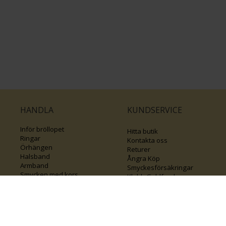
HANDLA
KUNDSERVICE
Inför bröllopet
Hitta butik
Ringar
Kontakta oss
Örhängen
Returer
Halsband
Ångra Köp
Armband
Smyckesförsäkringar
Smycken med kors
Klubb Guldfynd
Varumärken
Sälj ditt byrålådsguld
Guide för kedjor
Presentkort