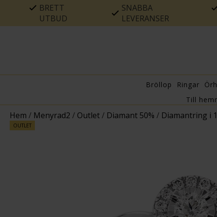
BRETT
SNABBA
UTBUD
LEVERANSER
Bröllop
Ringar
Ör
Till hem
Hem
/
Menyrad2
/
Outlet
/
Diamant 50%
/
Diamantring i 
OUTLET