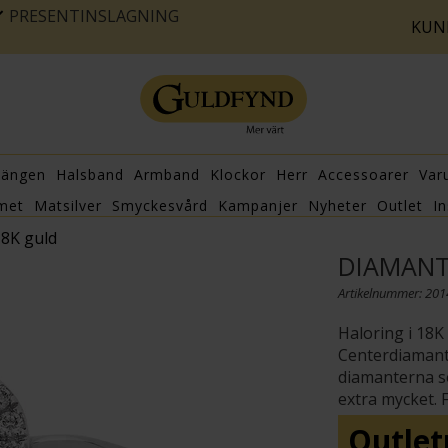
PRESENTINSLAGNING
KUN
hängen
Halsband
Armband
Klockor
Herr
Accessoarer
Var
met
Matsilver
Smyckesvård
Kampanjer
Nyheter
Outlet
In
18K guld
DIAMANT
Artikelnummer: 20
Haloring i 18K
Centerdiamante
diamanterna s
extra mycket. F