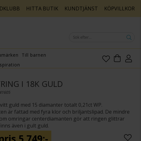
DKLUBB
HITTA BUTIK
KUNDTJÄNST
KÖPVILLKOR
umärken
Till barnen
spiration
RING I 18K GULD
141605
 vitt guld med 15 diamanter totalt 0,21ct WP.
n är fattad med fyra klor och briljantslipad. De mindre
om omringar centerdiamanten gör att ringen glittrar
inns även i gult guld.
5 749:-