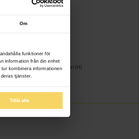
)
1,74-7,29
1,20-5,08
Guldfynd
Om
Vitt guld
18K Gold
Diamant
ter
15
andahålla funktioner för
ing
Briljant
n information från din enhet
Wesselton (H)
 tur kombinera informationen
het
P
deras tjänster.
)
2,34
0,21
Tillåt alla