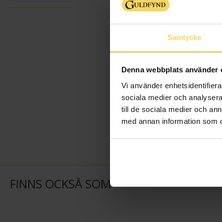
Samtycke
Denna webbplats använder 
Vi använder enhetsidentifierar
sociala medier och analysera 
till de sociala medier och a
med annan information som du 
FINNS OCKSÅ SOM