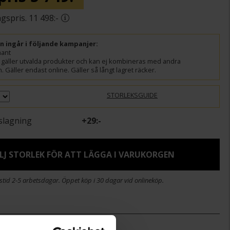
11 498:-
ln ingår i följande kampanjer:
mant
 gäller utvalda produkter och kan ej kombineras med andra
 Gäller endast online. Gäller så långt lagret räcker.
STORLEKSGUIDE
slagning
+
29:-
LJ STORLEK FÖR ATT LÄGGA I VARUKORGEN
stid 2-5 arbetsdagar. Öppet köp i 30 dagar vid onlineköp.