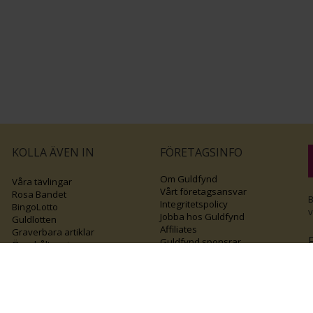
KOLLA ÄVEN IN
FÖRETAGSINFO
Om Guldfynd
Våra tävlingar
Vårt företagsansvar
Rosa Bandet
B
Integritetspolicy
BingoLotto
v
Jobba hos Guldfynd
Guldlotten
Affiliates
Graverbara artiklar
Guldfynd sponsrar
Öronhåltagning
Inspiration
Vi
💛 Återvunnet
Black Friday
Diamantevent