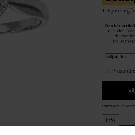
Den här artike
Outlet - Dia
Erbjudandet
erbjudanden.
Presentin
VÄ
Lagervara - Leveran
Info