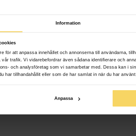
Bredd ca (mm
Höjd ca (mm)
Varumärke
Information
Material
Ädelmetall
Sten/Pärla
cookies
Antal diaman
e för att anpassa innehållet och annonserna till användarna, tillh
Diamantslipn
vår trafik. Vi vidarebefordrar även sådana identifierare och anna
Diamantfärg
nnons- och analysföretag som vi samarbetar med. Dessa kan i sin
Diamantklar
har tillhandahållit eller som de har samlat in när du har använt 
Vikt ca (gram
Total carat
Anpassa