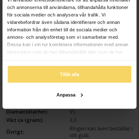
Beställningsvara - Max 15 arbetsdagars leveranstid.
och annonserna till användarna, tillhandahålla funktioner
för sociala medier och analysera vår trafik. Vi
Info
vidarebefordrar även sådana identifierare och annan
information från din enhet till de sociala medier och
Bredd ca (mm)
2mm
annons- och analysföretag som vi samarbetar med.
Höjd ca (mm)
1,5mm
Dessa kan i sin tur kombinera informationen med annan
information som du har tillhandahållit eller som de har
Varumärke
Schalins
samlat in när du har använt deras tjänster.
Material
Guld
Ädelmetall
18K Gold
Tillåt alla
Sten/Pärla
Diamant
Antal diamanter
1
Diamantslipning
Briljant
Anpassa
Diamantfärg
Wesselton (H)
Diamantklarhet
VS
Vikt ca (gram)
3,3
Ringen kan även beställas i
Övrigt
vitt guld.