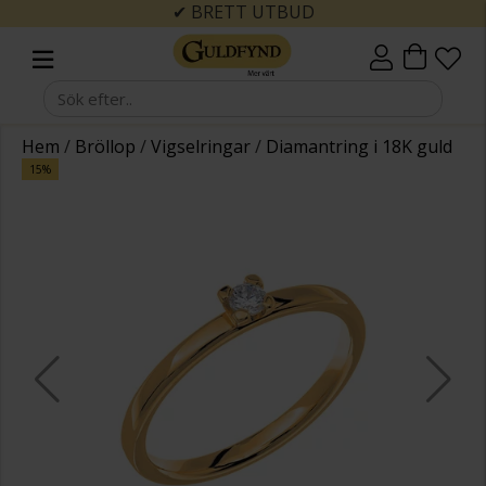
✔ BRETT UTBUD
Hem
/
Bröllop
/
Vigselringar
/
Diamantring i 18K guld
15%