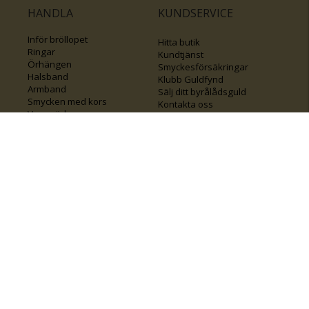
HANDLA
KUNDSERVICE
Inför bröllopet
Hitta butik
Ringar
Kundtjänst
Örhängen
Smyckesförsäkringar
Halsband
Klubb Guldfynd
Armband
Sälj ditt byrålådsguld
Smycken med kors
Kontakta oss
Varumärken
Guide för kedjor
Presentkort
KOLLA ÄVEN IN
FÖRETAGSINFO
Om Guldfynd
Våra tävlingar
Vårt företagsansvar
Rosa Bandet
Integritetspolicy
BingoLotto
Jobba hos Guldfynd
Guldlotten
Affiliates
Graverbara artiklar
Guldfynd sponsrar
Öronhåltagning
Inspiration
Vi
💛 Återvunnet