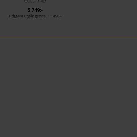
GULDFYND
5 749:-
11 498:-