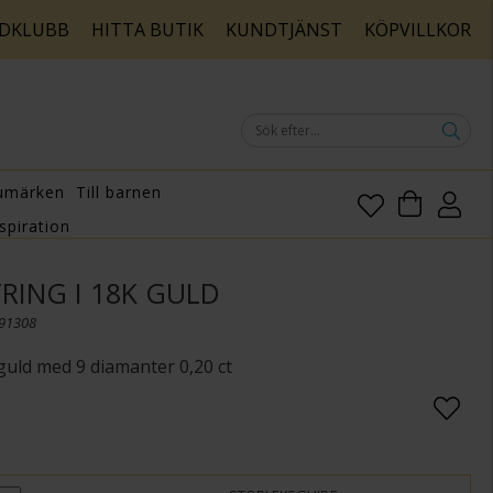
DKLUBB
HITTA BUTIK
KUNDTJÄNST
KÖPVILLKOR
umärken
Till barnen
spiration
RING I 18K GULD
091308
 guld med 9 diamanter 0,20 ct