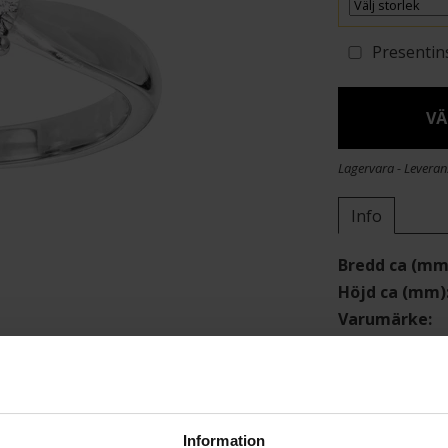
Presentin
VÄ
Lagervara - Leveran
Info
Bredd ca (mm
Höjd ca (mm)
Varumärke
Material
Ädelmetall
Sten/Pärla
Antal diaman
Information