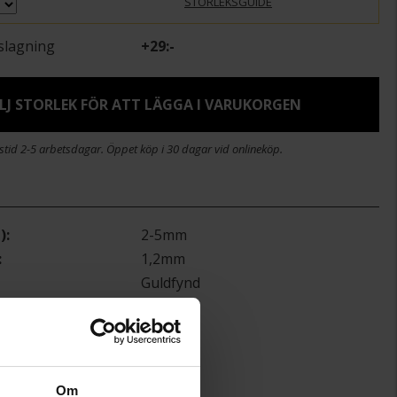
STORLEKSGUIDE
slagning
+
29:-
LJ STORLEK FÖR ATT LÄGGA I VARUKORGEN
stid 2-5 arbetsdagar. Öppet köp i 30 dagar vid onlineköp.
)
2-5mm
1,2mm
Guldfynd
Vitt guld
18K Gold
Diamant
ter
9
Om