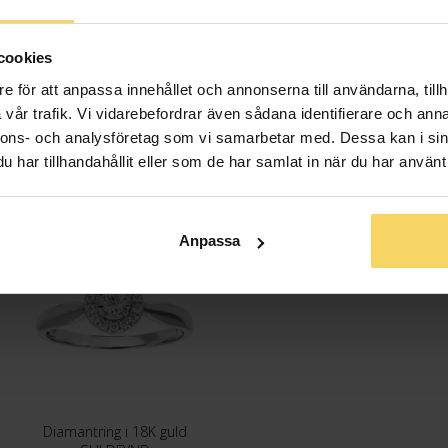
Diamantslipn
Diamantfärg
Diamantklar
cookies
Vikt ca (gram
e för att anpassa innehållet och annonserna till användarna, tillh
Total carat
vår trafik. Vi vidarebefordrar även sådana identifierare och anna
nnons- och analysföretag som vi samarbetar med. Dessa kan i sin
har tillhandahållit eller som de har samlat in när du har använt 
Anpassa
OUTLET
Diamantring i 18K guld