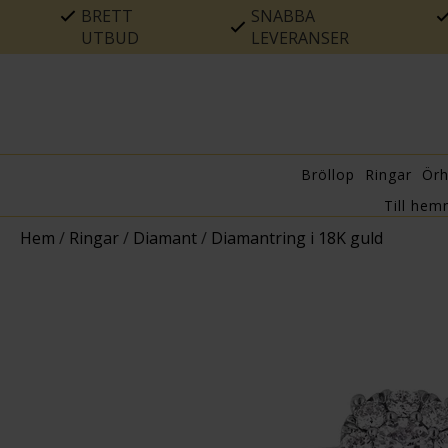
BRETT
SNABBA
UTBUD
LEVERANSER
Bröllop
Ringar
Ör
Till hem
Hem
/
Ringar
/
Diamant
/
Diamantring i 18K guld