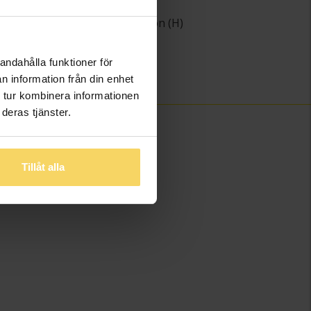
ing
Rund
Wesselton (H)
het
P
)
3,89
andahålla funktioner för
0,20
n information från din enhet
 tur kombinera informationen
deras tjänster.
Tillåt alla