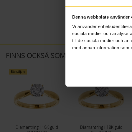
Denna webbplats använder 
Vi använder enhetsidentifierar
sociala medier och analysera 
till de sociala medier och a
med annan information som du 
FINNS OCKSÅ SOM
Bästsäljare
Bästsäljare
Diamantring i 18K guld
Diamantring i 18K guld