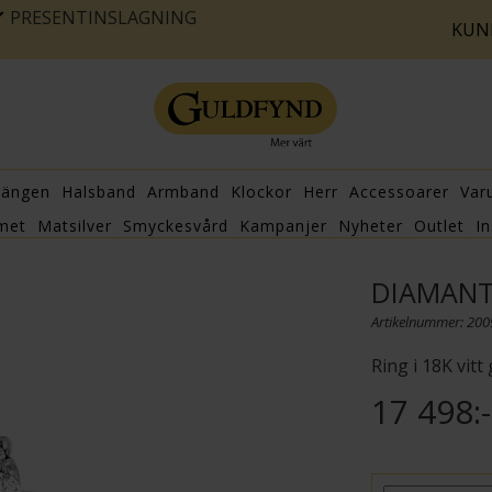
PRESENTINSLAGNING
KUN
hängen
Halsband
Armband
Klockor
Herr
Accessoarer
Var
met
Matsilver
Smyckesvård
Kampanjer
Nyheter
Outlet
In
DIAMANT
Artikelnummer: 20
Ring i 18K vitt
17 498:-