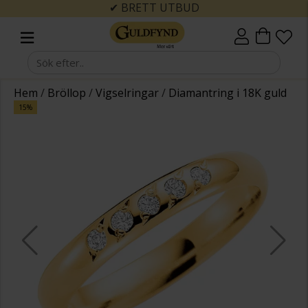
✔ BRETT UTBUD
Hem
/
Bröllop
/
Vigselringar
/
Diamantring i 18K guld
15%