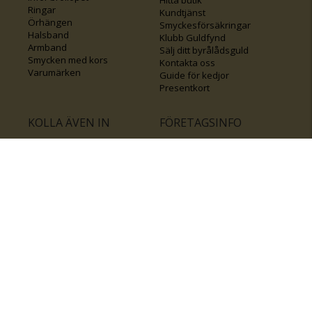
Hitta butik
Ringar
Kundtjänst
Örhängen
Smyckesförsäkringar
Halsband
Klubb Guldfynd
Armband
Sälj ditt byrålådsguld
Smycken med kors
Kontakta oss
Varumärken
Guide för kedjor
Presentkort
KOLLA ÄVEN IN
FÖRETAGSINFO
Om Guldfynd
Våra tävlingar
Vårt företagsansvar
Rosa Bandet
Integritetspolicy
BingoLotto
Jobba hos Guldfynd
Guldlotten
Affiliates
Graverbara artiklar
Guldfynd sponsrar
Öronhåltagning
Inspiration
Vi
💛 Återvunnet