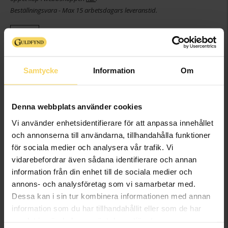
Beställningsvara - Max 15 arbetsdagars leveranstid.
Info
Bredd ca (mm)
3
Samtycke
Information
Om
Höjd ca (mm)
1.3
Varumärke
Schalins
Material
Guld
Denna webbplats använder cookies
Ädelmetall
18K Gold
Vi använder enhetsidentifierare för att anpassa innehållet
Sten/Pärla
Diamant
och annonserna till användarna, tillhandahålla funktioner
Antal diamanter
5
för sociala medier och analysera vår trafik. Vi
Diamantslipning
Briljant
vidarebefordrar även sådana identifierare och annan
Diamantfärg
Wesselton (H)
information från din enhet till de sociala medier och
Diamantklarhet
SI
annons- och analysföretag som vi samarbetar med.
Dessa kan i sin tur kombinera informationen med annan
Vikt ca (gram)
2.58
information som du har tillhandahållit eller som de har
Ringen kan även beställas i
Övrigt
samlat in när du har använt deras tjänster.
vitt guld.