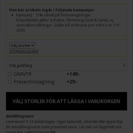
Den här artikeln ingår i följande kampanjer:
Kampanj! - 15% rabatt på förlovningsringar
Erbjudandet gäller Schalins, Flemming Uziel & Sarek, ej
specialbeställningar. Gäller på ordinarie pris och t.o.m. 1/9
2026.
STORLEKSGUIDE
Välj guldfärg
GRAVYR
+
149:-
Presentinslagning
+
29:-
VÄLJ STORLEK FÖR ATT LÄGGA I VARUKORGEN
Beställningsvara
Leveranstid 5-15 arbetsdagar. Ingen bytesrätt, returrätt eller öppet köp
för beställningsvaror samt graverade varor. Läs mer om ångerrätt och
öppet köp i webbshoppen
här
.