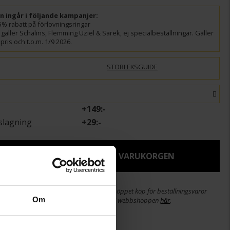
ln ingår i följande kampanjer:
5% rabatt på förlovningsringar
gäller Schalins, Flemming Uziel & Sarek, ej specialbeställningar. Gäller
pris och t.o.m. 1/9 2026.
STORLEKSGUIDE
+
149:-
slagning
+
29:-
LJ STORLEK FÖR ATT LÄGGA I VARUKORGEN
etsdagar. Ingen bytesrätt, returrätt eller öppet köp för beställningsvaror
Om
or. Läs mer om ångerrätt och öppet köp i webbshoppen
här
.
Max 15 arbetsdagars leveranstid.