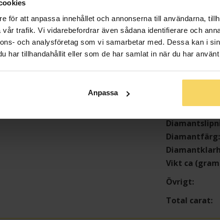
cookies
Info
e för att anpassa innehållet och annonserna till användarna, tillh
Bredd ca (mm
vår trafik. Vi vidarebefordrar även sådana identifierare och anna
nnons- och analysföretag som vi samarbetar med. Dessa kan i sin
Höjd ca (mm)
har tillhandahållit eller som de har samlat in när du har använt 
Varumärke
Material
Ädelmetall
Anpassa
Sten/Pärla
Antal diaman
Diamantslipn
Diamantfärg
Diamantklar
Vikt ca (gram
Övrigt
Total carat