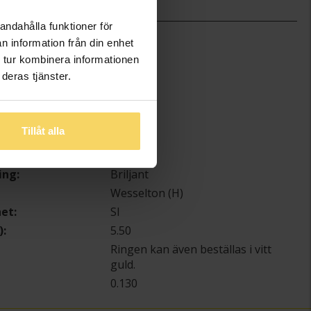
andahålla funktioner för
)
5
n information från din enhet
 tur kombinera informationen
1.5
deras tjänster.
Schalins
Guld
18K Gold
Tillåt alla
Diamant
ter
7
ing
Briljant
Wesselton (H)
het
SI
)
5.50
Ringen kan även beställas i vitt
guld.
0.130