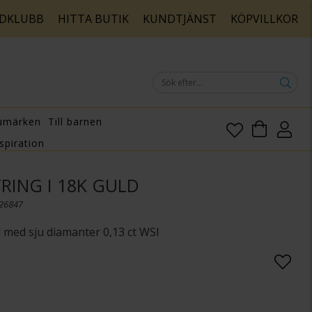
DKLUBB
HITTA BUTIK
KUNDTJÄNST
KÖPVILLKOR
umärken
Till barnen
spiration
RING I 18K GULD
026847
d med sju diamanter 0,13 ct WSI