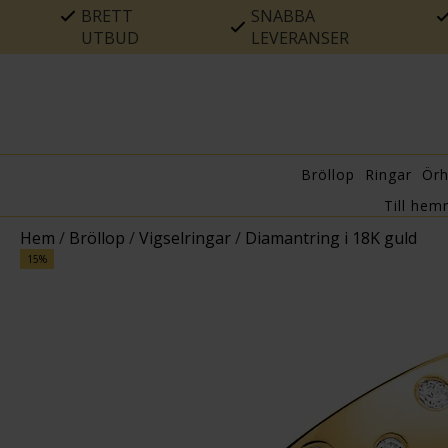
BRETT
SNABBA
UTBUD
LEVERANSER
Bröllop
Ringar
Ör
Till hem
Hem
/
Bröllop
/
Vigselringar
/
Diamantring i 18K guld
15%