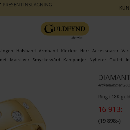
PRESENTINSLAGNING
KUN
hängen
Halsband
Armband
Klockor
Herr
Accessoarer
Var
met
Matsilver
Smyckesvård
Kampanjer
Nyheter
Outlet
In
DIAMANT
Artikelnummer: 20
Ring i 18K gul
16 913:-
19 898:-