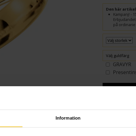
Den här artike
Kampanj! - 1
Erbjudandet 
på ordinarie 
Välj guldfärg
GRAVYR
Presentin
VÄ
Beställningsvara
Leveranstid 5-15 arb
Information
samt graverade var
Beställningsvara - 