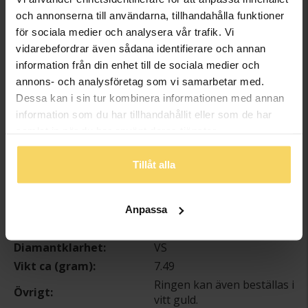
Beställningsvara - Max 15 arbetsdagars leveranstid.
och annonserna till användarna, tillhandahålla funktioner
för sociala medier och analysera vår trafik. Vi
Info
vidarebefordrar även sådana identifierare och annan
information från din enhet till de sociala medier och
Bredd ca (mm)
5
annons- och analysföretag som vi samarbetar med.
Höjd ca (mm)
1.9
Dessa kan i sin tur kombinera informationen med annan
information som du har tillhandahållit eller som de har
Varumärke
Schalins
samlat in när du har använt deras tjänster.
Material
Guld
Ädelmetall
18K Gold
Tillåt alla
Sten/Pärla
Diamant
Antal diamanter
1
Diamantslipning
Briljant
Anpassa
Diamantfärg
Wesselton (H)
Diamantklarhet
VS
Vikt ca (gram)
7.49
Ringen kan även beställas i
Övrigt
vitt guld.