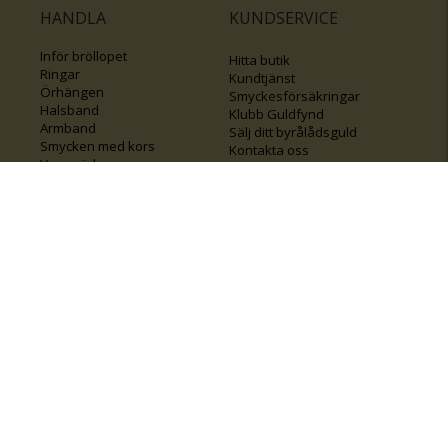
HANDLA
KUNDSERVICE
Inför bröllopet
Hitta butik
Ringar
Kundtjänst
Örhängen
Smyckesförsäkringar
Halsband
Klubb Guldfynd
Armband
Sälj ditt byrålådsguld
Smycken med kors
Kontakta oss
Varumärken
Guide för kedjor
Presentkort
KOLLA ÄVEN IN
FÖRETAGSINFO
Om Guldfynd
Våra tävlingar
Vårt företagsansvar
Rosa Bandet
Integritetspolicy
BingoLotto
Jobba hos Guldfynd
Guldlotten
Affiliates
Graverbara artiklar
Guldfynd sponsrar
Öronhåltagning
Inspiration
Vi
💛 Återvunnet