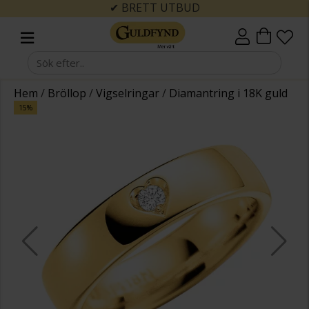
✔ BRETT UTBUD
Hem
/
Bröllop
/
Vigselringar
/
Diamantring i 18K guld
15%