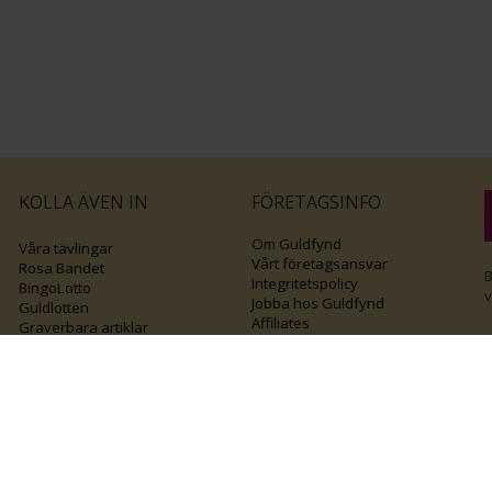
KOLLA ÄVEN IN
FÖRETAGSINFO
Om Guldfynd
Våra tävlingar
Vårt företagsansvar
Rosa Bandet
B
Integritetspolicy
BingoLotto
v
Jobba hos Guldfynd
Guldlotten
Affiliates
Graverbara artiklar
Guldfynd sponsrar
Öronhåltagning
Inspiration
Vi
💛 Återvunnet
Black Friday
Diamantevent