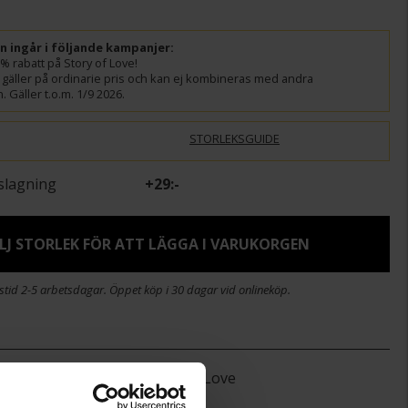
ln ingår i följande kampanjer:
% rabatt på Story of Love!
gäller på ordinarie pris och kan ej kombineras med andra
 Gäller t.o.m. 1/9 2026.
STORLEKSGUIDE
slagning
+
29:-
LJ STORLEK FÖR ATT LÄGGA I VARUKORGEN
stid 2-5 arbetsdagar. Öppet köp i 30 dagar vid onlineköp.
Story of Love
Florence