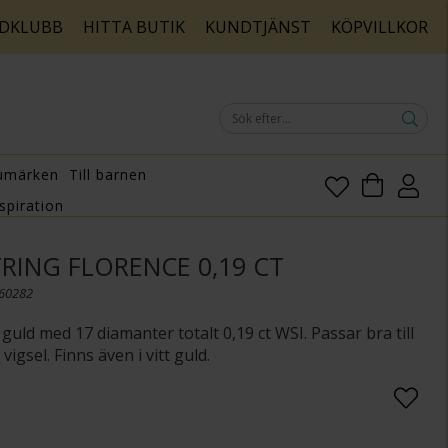
DKLUBB
HITTA BUTIK
KUNDTJÄNST
KÖPVILLKOR
umärken
Till barnen
spiration
RING FLORENCE 0,19 CT
160282
 guld med 17 diamanter totalt 0,19 ct WSI. Passar bra till
vigsel. Finns även i vitt guld.