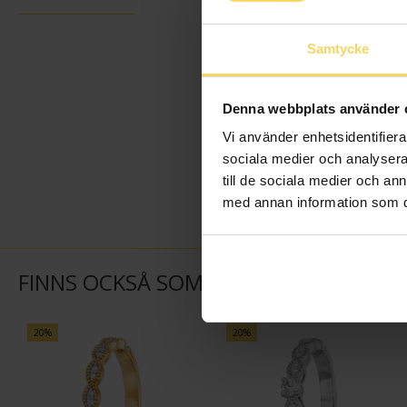
Samtycke
Denna webbplats använder 
Vi använder enhetsidentifierar
sociala medier och analysera 
till de sociala medier och a
med annan information som du 
FINNS OCKSÅ SOM
20%
20%