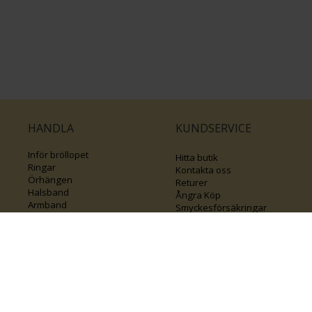
HANDLA
KUNDSERVICE
Inför bröllopet
Hitta butik
Ringar
Kontakta oss
Örhängen
Returer
Halsband
Ångra Köp
Armband
Smyckesförsäkringar
Smycken med kors
Klubb Guldfynd
Varumärken
Sälj ditt byrålådsguld
Guide för kedjor
Presentkort