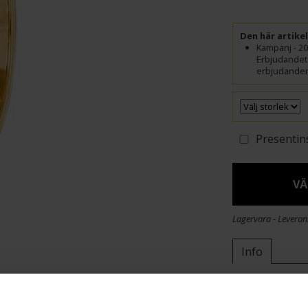
Den här artike
Kampanj - 20
Erbjudandet 
erbjudanden.
Presentin
VÄ
Lagervara - Leveran
Info
Varumärke
Modell