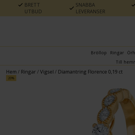
BRETT
SNABBA
UTBUD
LEVERANSER
Bröllop
Ringar
Ör
Till hem
Hem
/
Ringar
/
Vigsel
/
Diamantring Florence 0,19 ct
20%