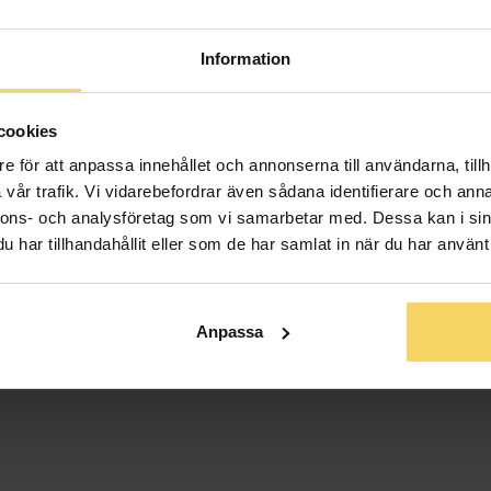
Material
Ädelmetall
Information
Sten/Pärla
Antal diaman
cookies
Diamantslipn
e för att anpassa innehållet och annonserna till användarna, tillh
Diamantfärg
vår trafik. Vi vidarebefordrar även sådana identifierare och anna
Diamantklar
nnons- och analysföretag som vi samarbetar med. Dessa kan i sin
Vikt ca (gram
har tillhandahållit eller som de har samlat in när du har använt 
Total carat
Anpassa