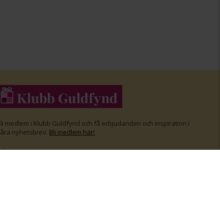
li medlem i Klubb Guldfynd och f
å erbjudanden och inspiration i
åra nyhetsbrev.
Bli medlem här
!
FÖLJ OSS