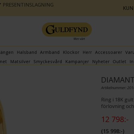
PRESENTINSLAGNING
KUN
hängen
Halsband
Armband
Klockor
Herr
Accessoarer
Var
met
Matsilver
Smyckesvård
Kampanjer
Nyheter
Outlet
In
DIAMANT
Artikelnummer: 20
Ring i 18K gult
förlovning och 
12 798:-
15 998:-