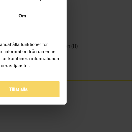
Guld
18K Gold
Om
Diamant
ter
17
ing
Briljant
andahålla funktioner för
Wesselton (H)
n information från din enhet
het
SI
 tur kombinera informationen
)
3,23
deras tjänster.
0,19
Tillåt alla