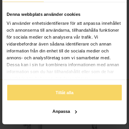
Ädelmetall
18K Gold
Denna webbplats använder cookies
Sten/Pärla
Diamant
Antal diamanter
2
Vi använder enhetsidentifierare för att anpassa innehållet
Diamantslipning
Briljant
och annonserna till användarna, tillhandahålla funktioner
för sociala medier och analysera vår trafik. Vi
Diamantfärg
Wesselton (H)
vidarebefordrar även sådana identifierare och annan
Diamantklarhet
SI
information från din enhet till de sociala medier och
Vikt ca (gram)
1,10
annons- och analysföretag som vi samarbetar med.
Solitärstil
6-prong brilliant
Dessa kan i sin tur kombinera informationen med annan
Total carat
0,60
information som du har tillhandahållit eller som de har
samlat in när du har använt deras tjänster.
FINNS OCKSÅ SOM
Tillåt alla
Bästsäljare
20%
Anpassa
20%