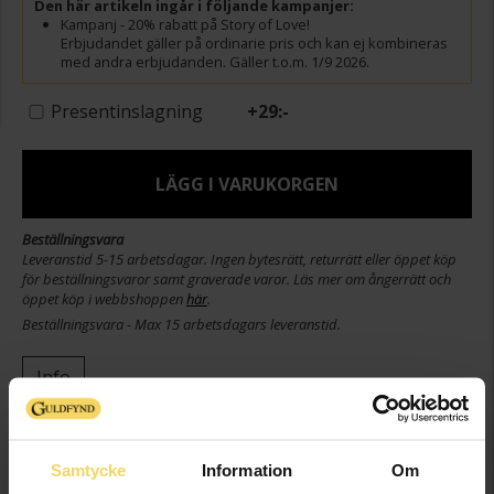
Den här artikeln ingår i följande kampanjer:
Kampanj - 20% rabatt på Story of Love!
Erbjudandet gäller på ordinarie pris och kan ej kombineras
med andra erbjudanden. Gäller t.o.m. 1/9 2026.
Presentinslagning
+
29:-
LÄGG I VARUKORGEN
Beställningsvara
Leveranstid 5-15 arbetsdagar. Ingen bytesrätt, returrätt eller öppet köp
för beställningsvaror samt graverade varor. Läs mer om ångerrätt och
öppet köp i webbshoppen
här
.
Beställningsvara - Max 15 arbetsdagars leveranstid.
Info
Varumärke
Story of Love
Modell
Rome
Samtycke
Information
Om
Material
Vitt guld