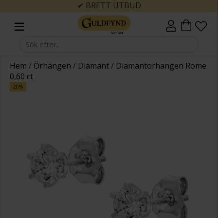
✔ BRETT UTBUD
Hem
/
Örhängen
/
Diamant
/
Diamantörhängen Rome
0,60 ct
20%