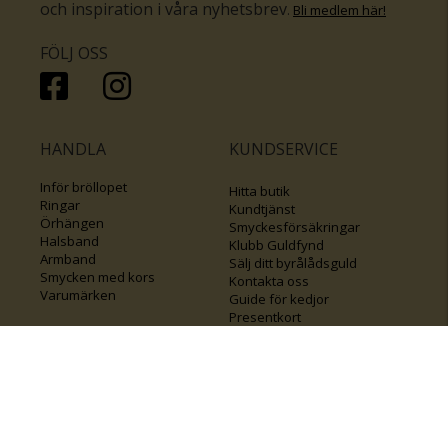
och inspiration i våra nyhetsbrev
.
Bli medlem här
!
FÖLJ OSS
HANDLA
KUNDSERVICE
Inför bröllopet
Hitta butik
Ringar
Kundtjänst
Örhängen
Smyckesförsäkringar
Halsband
Klubb Guldfynd
Armband
Sälj ditt byrålådsguld
Smycken med kors
Kontakta oss
Varumärken
Guide för kedjor
Presentkort
KOLLA ÄVEN IN
FÖRETAGSINFO
Om Guldfynd
Våra tävlingar
Vårt företagsansvar
Rosa Bandet
Integritetspolicy
BingoLotto