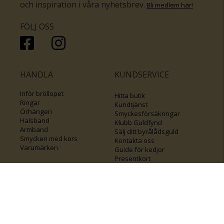
och inspiration i våra nyhetsbrev
.
Bli medlem här
!
FÖLJ OSS
HANDLA
KUNDSERVICE
Inför bröllopet
Hitta butik
Ringar
Kundtjänst
Örhängen
Smyckesförsäkringar
Halsband
Klubb Guldfynd
Armband
Sälj ditt byrålådsguld
Smycken med kors
Kontakta oss
Varumärken
Guide för kedjor
Presentkort
KOLLA ÄVEN IN
FÖRETAGSINFO
Om Guldfynd
Våra tävlingar
Vårt företagsansvar
Rosa Bandet
Integritetspolicy
BingoLotto