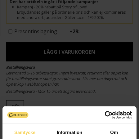
Den här artikeln ingår i följande kampanjer:
Kampanj - 20% rabatt på Story of Love!
Erbjudandet gäller på ordinarie pris och kan ej kombineras
med andra erbjudanden. Gäller t.o.m. 1/9 2026.
Presentinslagning
+
29:-
LÄGG I VARUKORGEN
Beställningsvara
Leveranstid 5-15 arbetsdagar. Ingen bytesrätt, returrätt eller öppet köp
för beställningsvaror samt graverade varor. Läs mer om ångerrätt och
öppet köp i webbshoppen
här
.
Beställningsvara - Max 15 arbetsdagars leveranstid.
Info
Varumärke
Story of Love
Modell
Paris
Samtycke
Information
Om
Material
Guld