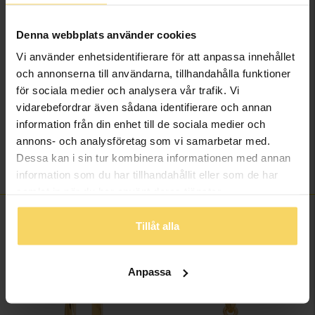
Ädelmetall
18K Gold
Denna webbplats använder cookies
Sten/Pärla
Diamant
Antal diamanter
2
Vi använder enhetsidentifierare för att anpassa innehållet
Diamantslipning
Briljant
och annonserna till användarna, tillhandahålla funktioner
för sociala medier och analysera vår trafik. Vi
Diamantfärg
Wesselton (H)
vidarebefordrar även sådana identifierare och annan
Diamantklarhet
SI
information från din enhet till de sociala medier och
Vikt ca (gram)
1,15
annons- och analysföretag som vi samarbetar med.
Solitärstil
4-prong brilliant
Dessa kan i sin tur kombinera informationen med annan
Total carat
0,60
information som du har tillhandahållit eller som de har
samlat in när du har använt deras tjänster.
FINNS OCKSÅ SOM
Tillåt alla
20%
20%
Anpassa