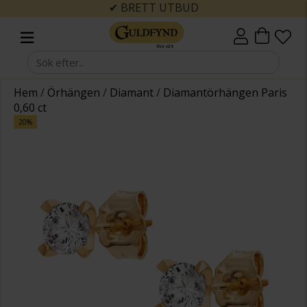
✔ BRETT UTBUD
Hem
/
Örhängen
/
Diamant
/
Diamantörhängen Paris
0,60 ct
20%