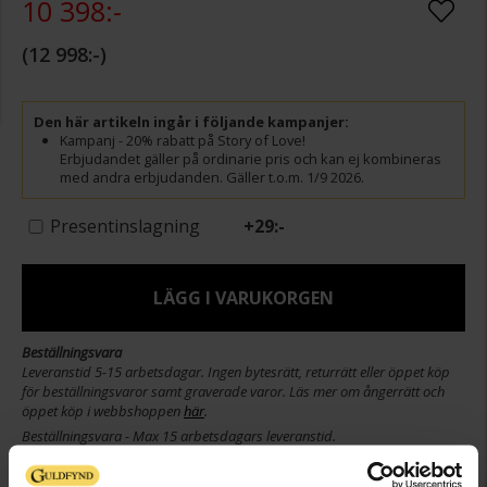
10 398:-
12 998:-
Den här artikeln ingår i följande kampanjer:
Kampanj - 20% rabatt på Story of Love!
Erbjudandet gäller på ordinarie pris och kan ej kombineras
med andra erbjudanden. Gäller t.o.m. 1/9 2026.
Presentinslagning
+
29:-
LÄGG I VARUKORGEN
Beställningsvara
Leveranstid 5-15 arbetsdagar. Ingen bytesrätt, returrätt eller öppet köp
för beställningsvaror samt graverade varor. Läs mer om ångerrätt och
öppet köp i webbshoppen
här
.
Beställningsvara - Max 15 arbetsdagars leveranstid.