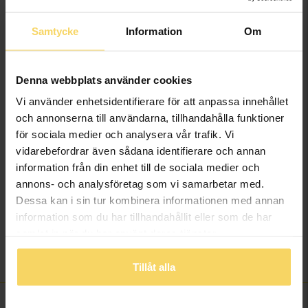
Info
Samtycke
Information
Om
Bredd ca (mm)
3,6
Höjd ca (mm)
3,6
Varumärke
Story of Love
Denna webbplats använder cookies
Material
Vitt guld
Vi använder enhetsidentifierare för att anpassa innehållet
Ädelmetall
18K Gold
och annonserna till användarna, tillhandahålla funktioner
Sten/Pärla
Diamant
för sociala medier och analysera vår trafik. Vi
Antal diamanter
2
vidarebefordrar även sådana identifierare och annan
Diamantslipning
Briljant
information från din enhet till de sociala medier och
Diamantfärg
Wesselton (H)
annons- och analysföretag som vi samarbetar med.
Diamantklarhet
SI
Dessa kan i sin tur kombinera informationen med annan
information som du har tillhandahållit eller som de har
Vikt ca (gram)
0,85
samlat in när du har använt deras tjänster.
Solitärstil
4-prong brilliant
Total carat
0,30
Tillåt alla
FINNS OCKSÅ SOM