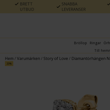
BRETT
SNABBA
UTBUD
LEVERANSER
Bröllop
Ringar
Ör
Till hem
Hem
/
Varumärken
/
Story of Love
/
Diamantörhängen Ne
20%