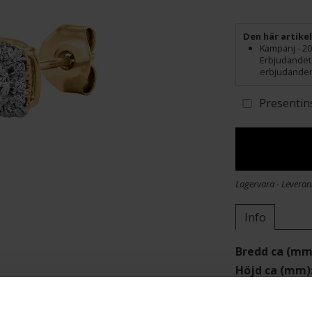
Den här artike
Kampanj - 20
Erbjudandet 
erbjudanden.
Presentin
Lagervara - Leveran
Info
Bredd ca (mm
Höjd ca (mm)
Varumärke
Modell