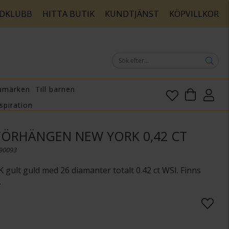
DKLUBB
HITTA BUTIK
KUNDTJÄNST
KÖPVILLKOR
umärken
Till barnen
spiration
ÖRHÄNGEN NEW YORK 0,42 CT
090093
 gult guld med 26 diamanter totalt 0.42 ct WSI. Finns
.