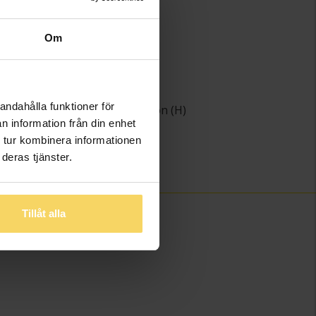
Guld
18K Gold
Om
Diamant
ter
26
ing
Briljant
andahålla funktioner för
Wesselton (H)
n information från din enhet
het
SI
 tur kombinera informationen
)
1,55
deras tjänster.
0,42
Tillåt alla