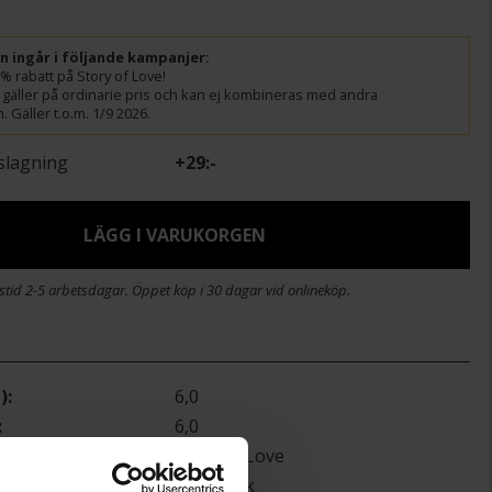
ln ingår i följande kampanjer:
% rabatt på Story of Love!
gäller på ordinarie pris och kan ej kombineras med andra
 Gäller t.o.m. 1/9 2026.
slagning
+
29:-
LÄGG I VARUKORGEN
stid 2-5 arbetsdagar. Öppet köp i 30 dagar vid onlineköp.
)
6,0
6,0
Story of Love
New York