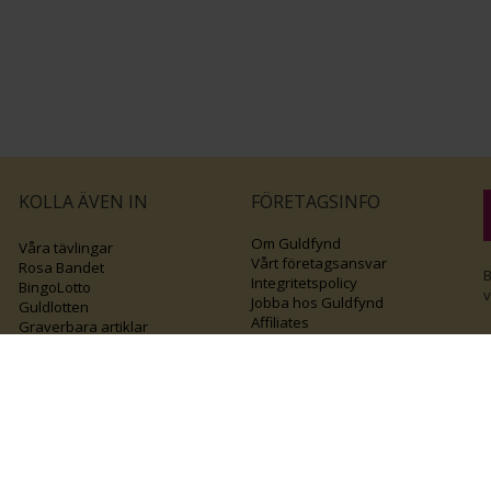
KOLLA ÄVEN IN
FÖRETAGSINFO
Om Guldfynd
Våra tävlingar
Vårt företagsansvar
Rosa Bandet
B
Integritetspolicy
BingoLotto
v
Jobba hos Guldfynd
Guldlotten
Affiliates
Graverbara artiklar
Guldfynd sponsrar
Öronhåltagning
Inspiration
Vi
💛 Återvunnet
Black Friday
Diamantevent