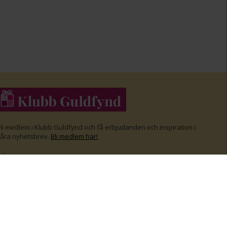
li medlem i Klubb Guldfynd och f
å erbjudanden och inspiration i
åra nyhetsbrev.
Bli medlem här
!
FÖLJ OSS