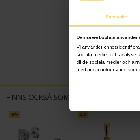
Samtycke
Denna webbplats använder 
Vi använder enhetsidentifierar
sociala medier och analysera 
till de sociala medier och a
med annan information som du 
FINNS OCKSÅ SOM
20%
20%