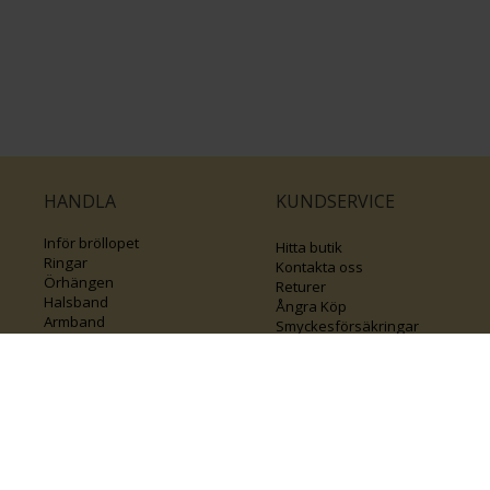
HANDLA
KUNDSERVICE
Inför bröllopet
Hitta butik
Ringar
Kontakta oss
Örhängen
Returer
Halsband
Ångra Köp
Armband
Smyckesförsäkringar
Smycken med kors
Klubb Guldfynd
Varumärken
Sälj ditt byrålådsguld
Guide för kedjor
Presentkort