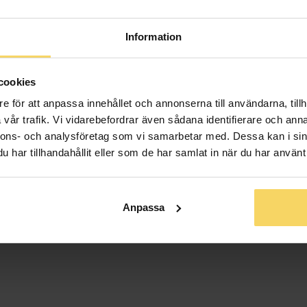
Material
Ädelmetall
Information
Sten/Pärla
Antal diaman
cookies
Diamantslipn
e för att anpassa innehållet och annonserna till användarna, tillh
Diamantfärg
vår trafik. Vi vidarebefordrar även sådana identifierare och anna
Diamantklar
nnons- och analysföretag som vi samarbetar med. Dessa kan i sin
Vikt ca (gram
har tillhandahållit eller som de har samlat in när du har använt 
Total carat
Anpassa