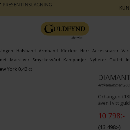
PRESENTINSLAGNING
KUN
hängen
Halsband
Armband
Klockor
Herr
Accessoarer
Var
met
Matsilver
Smyckesvård
Kampanjer
Nyheter
Outlet
In
w York 0,42 ct
DIAMANT
Artikelnummer: 20
Örhängen i 18K
även i vitt guld
10 798:-
13 498:-