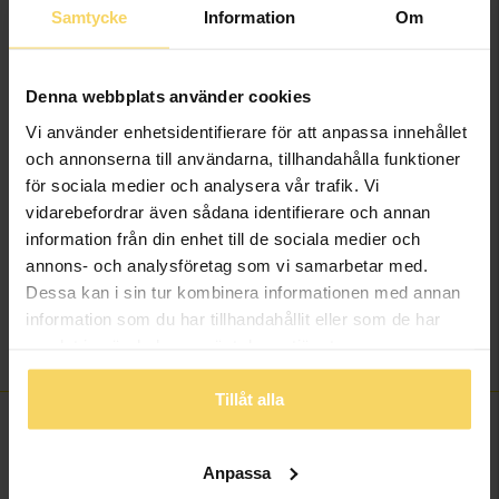
Samtycke
Information
Om
Höjd ca (mm)
15,5
Varumärke
Story of Love
Modell
Lyon
Denna webbplats använder cookies
Material
Vitt guld
Vi använder enhetsidentifierare för att anpassa innehållet
Ädelmetall
18K Gold
och annonserna till användarna, tillhandahålla funktioner
Sten/Pärla
Diamant
för sociala medier och analysera vår trafik. Vi
Antal diamanter
14
vidarebefordrar även sådana identifierare och annan
Diamantslipning
Briljant
information från din enhet till de sociala medier och
Diamantfärg
Wesselton (H)
annons- och analysföretag som vi samarbetar med.
Diamantklarhet
SI
Dessa kan i sin tur kombinera informationen med annan
information som du har tillhandahållit eller som de har
Vikt ca (gram)
6,65
samlat in när du har använt deras tjänster.
Total carat
0,50
Tillåt alla
FINNS OCKSÅ SOM
Anpassa
20%
20%