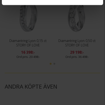
Diamantring Lyon 0,15 ct
Diamantring Lyon 0,50 ct
STORY OF LOVE
STORY OF LOVE
16 398:-
29 198:-
20 498:-
36 498:-
ANDRA KÖPTE ÄVEN