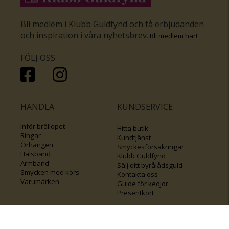
Bli medlem i Klubb Guldfynd och få erbjudanden
och inspiration i våra nyhetsbrev
.
Bli medlem här
!
FÖLJ OSS
HANDLA
KUNDSERVICE
Inför bröllopet
Hitta butik
Ringar
Kundtjänst
Örhängen
Smyckesförsäkringar
Halsband
Klubb Guldfynd
Armband
Sälj ditt byrålådsguld
Smycken med kors
Kontakta oss
Varumärken
Guide för kedjor
Presentkort
KOLLA ÄVEN IN
FÖRETAGSINFO