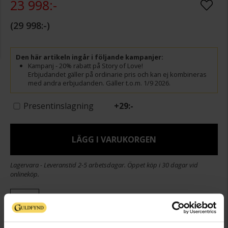
23 998:-
29 998:-
Den här artikeln ingår i följande kampanjer:
Kampanj - 20% rabatt på Story of Love!
Erbjudandet gäller på ordinarie pris och kan ej kombineras
med andra erbjudanden. Gäller t.o.m. 1/9 2026.
Presentinslagning
+
29:-
LÄGG I VARUKORGEN
Lagervara - Leveranstid 2-5 arbetsdagar. Öppet köp i 30 dagar vid
onlineköp.
Info
Bredd ca (mm)
4,8