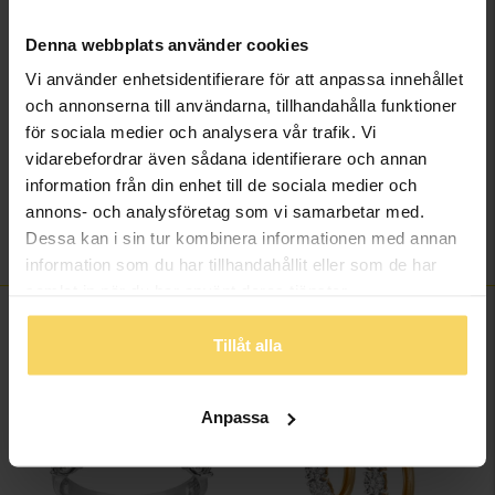
Material
Vitt guld
Ädelmetall
18K Gold
Denna webbplats använder cookies
Sten/Pärla
Diamant
Vi använder enhetsidentifierare för att anpassa innehållet
Antal diamanter
54
och annonserna till användarna, tillhandahålla funktioner
Diamantslipning
Briljant,Rund
för sociala medier och analysera vår trafik. Vi
Diamantfärg
Wesselton (H)
vidarebefordrar även sådana identifierare och annan
Diamantklarhet
P
information från din enhet till de sociala medier och
annons- och analysföretag som vi samarbetar med.
Vikt ca (gram)
2,48
Dessa kan i sin tur kombinera informationen med annan
Total carat
0.19
information som du har tillhandahållit eller som de har
samlat in när du har använt deras tjänster.
FINNS OCKSÅ SOM
Tillåt alla
Anpassa