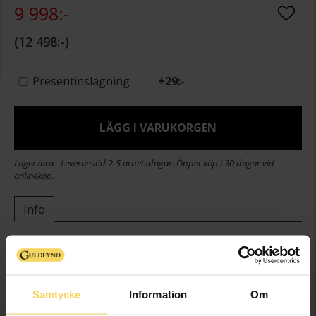
9 998:-
12 498:-
Presentinslagning
+
29:-
LÄGG I VARUKORGEN
Lagervara - Leveranstid 2-5 arbetsdagar. Öppet köp i 30 dagar vid
onlineköp.
Info
Bredd ca (mm)
3,8
Diameter ca (mm)
12,9
Höjd ca (mm)
12,9
Samtycke
Information
Om
Varumärke
Guldfynd