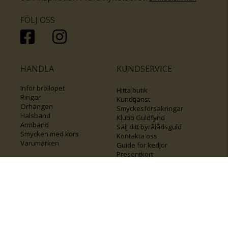
FÖLJ OSS
HANDLA
KUNDSERVICE
Inför bröllopet
Hitta butik
Ringar
Kundtjänst
Örhängen
Smyckesförsäkringar
Halsband
Klubb Guldfynd
Armband
Sälj ditt byrålådsguld
Smycken med kors
Kontakta oss
Varumärken
Guide för kedjor
Presentkort
KOLLA ÄVEN IN
FÖRETAGSINFO
Om Guldfynd
Våra tävlingar
Vårt företagsansvar
Rosa Bandet
Integritetspolicy
BingoLotto
Jobba hos Guldfynd