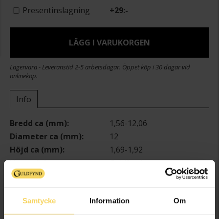
Presentinslagning
+
29:-
LÄGG I VARUKORGEN
Lagervara - Leveranstid 2-5 arbetsdagar. Öppet köp i 30 dagar vid
onlineköp.
Info
Bredd ca (mm)
1,56-12,06
Diameter ca (mm)
12
Höjd ca (mm)
1,69-1,92
Varumärke
Guldfynd
Material
Vitt guld
Ädelmetall
18K Gold
Samtycke
Information
Om
Sten/Pärla
Diamant
Antal diamanter
24