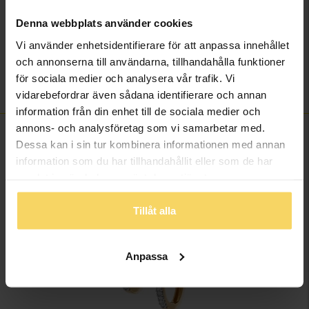
Diamantslipning
Rund
Denna webbplats använder cookies
Diamantfärg
Wesselton (H)
Vi använder enhetsidentifierare för att anpassa innehållet
Diamantklarhet
P
och annonserna till användarna, tillhandahålla funktioner
Vikt ca (gram)
2,04
för sociala medier och analysera vår trafik. Vi
Total carat
0,07
vidarebefordrar även sådana identifierare och annan
information från din enhet till de sociala medier och
annons- och analysföretag som vi samarbetar med.
FINNS OCKSÅ SOM
Dessa kan i sin tur kombinera informationen med annan
information som du har tillhandahållit eller som de har
samlat in när du har använt deras tjänster.
Tillåt alla
Anpassa