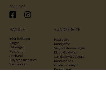
FÖLJ OSS
HANDLA
KUNDSERVICE
Inför bröllopet
Hitta butik
Ringar
Kundtjänst
Örhängen
Smyckesförsäkringar
Halsband
Klubb Guldfynd
Armband
Sälj ditt byrålådsguld
Smycken med kors
Kontakta oss
Varumärken
Guide för kedjor
Presentkort
KOLLA ÄVEN IN
FÖRETAGSINFO
Om Guldfynd
Våra tävlingar
Vårt företagsansvar
Rosa Bandet
Integritetspolicy
BingoLotto
Jobba hos Guldfynd
Guldlotten