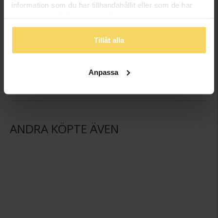
information som du har tillhandahållit eller som de har
Antal diamanter
28
samlat in när du har använt deras tjänster.
Diamantslipning
Rund
Diamantfärg
Wesselton (H)
Tillåt alla
Diamantklarhet
P
Vikt ca (gram)
3,07
Anpassa
Total carat
0,11
ANDRA KÖPTE ÄVEN