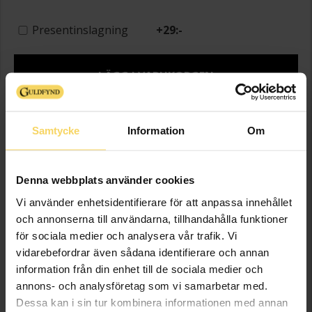
Presentinslagning
+
29:-
LÄGG I VARUKORGEN
Lagervara - Leveranstid 2-5 arbetsdagar. Öppet köp i 30 dagar vid
onlineköp.
Samtycke
Information
Om
Info
Denna webbplats använder cookies
Bredd ca (mm)
1,7
Vi använder enhetsidentifierare för att anpassa innehållet
Diameter ca (mm)
15,5
och annonserna till användarna, tillhandahålla funktioner
Höjd ca (mm)
16,1
för sociala medier och analysera vår trafik. Vi
Varumärke
Guldfynd
vidarebefordrar även sådana identifierare och annan
Material
Guld
information från din enhet till de sociala medier och
Ädelmetall
18K Gold
annons- och analysföretag som vi samarbetar med.
Dessa kan i sin tur kombinera informationen med annan
Sten/Pärla
Diamant