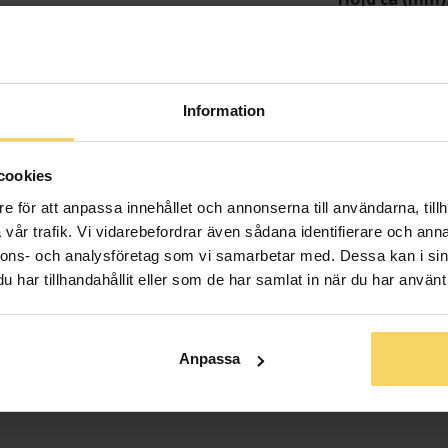
Varumärke
Modell
Material
Ädelmetall
Information
Sten/Pärla
Detaljer
cookies
Antal diaman
e för att anpassa innehållet och annonserna till användarna, tillh
Diamantslipn
vår trafik. Vi vidarebefordrar även sådana identifierare och anna
Diamantfärg
nnons- och analysföretag som vi samarbetar med. Dessa kan i sin
Diamantklar
har tillhandahållit eller som de har samlat in när du har använt 
Vikt ca (gram
Solitärstil
Total carat
Anpassa