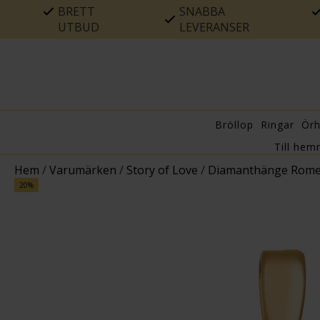
BRETT
SNABBA
UTBUD
LEVERANSER
Bröllop
Ringar
Ör
Till hem
Hem
/
Varumärken
/
Story of Love
/
Diamanthänge Rome 
20%