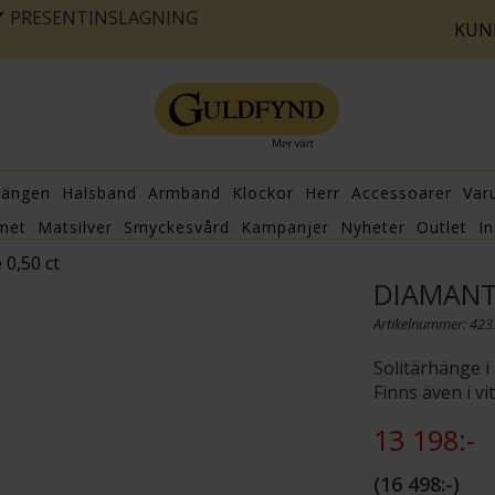
PRESENTINSLAGNING
KUN
hängen
Halsband
Armband
Klockor
Herr
Accessoarer
Var
met
Matsilver
Smyckesvård
Kampanjer
Nyheter
Outlet
In
0,50 ct
DIAMANT
Artikelnummer: 42
Solitärhänge i
Finns även i vit
13 198:-
16 498:-