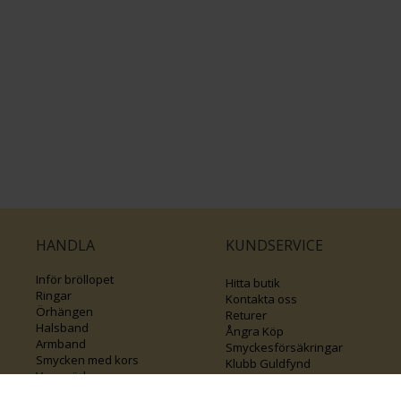
HANDLA
KUNDSERVICE
Inför bröllopet
Hitta butik
Ringar
Kontakta oss
Örhängen
Returer
Halsband
Ångra Köp
Armband
Smyckesförsäkringar
Smycken med kors
Klubb Guldfynd
Varumärken
Sälj ditt byrålådsguld
Guide för kedjor