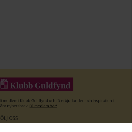
li medlem i Klubb Guldfynd och f
å erbjudanden och inspiration i
åra nyhetsbrev.
Bli medlem här
!
FÖLJ OSS