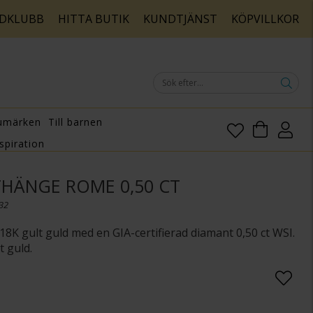
DKLUBB
HITTA BUTIK
KUNDTJÄNST
KÖPVILLKOR
umärken
Till barnen
spiration
HÄNGE ROME 0,50 CT
332
 18K gult guld med en GIA-certifierad diamant 0,50 ct WSI.
t guld.