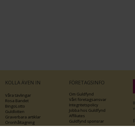
KOLLA ÄVEN IN
FÖRETAGSINFO
Om Guldfynd
Våra tävlingar
Vårt företagsansvar
Rosa Bandet
B
Integritetspolicy
BingoLotto
v
Jobba hos Guldfynd
Guldlotten
Affiliates
Graverbara artiklar
Guldfynd sponsrar
Öronhåltagning
Inspiration
Vi
💛 Återvunnet