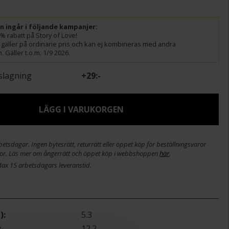
ln ingår i följande kampanjer:
% rabatt på Story of Love!
gäller på ordinarie pris och kan ej kombineras med andra
 Gäller t.o.m. 1/9 2026.
slagning
+
29:-
LÄGG I VARUKORGEN
etsdagar. Ingen bytesrätt, returrätt eller öppet köp för beställningsvaror
or. Läs mer om ångerrätt och öppet köp i webbshoppen
här
.
Max 15 arbetsdagars leveranstid.
)
5.3
12.2