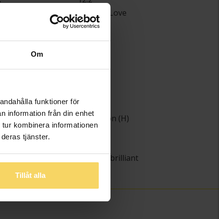
Story of Love
Rome
Guld
18K Gold
Om
Diamant
Diamant
ter
1
andahålla funktioner för
ing
Briljant
n information från din enhet
Wesselton (H)
 tur kombinera informationen
het
SI
deras tjänster.
)
0.6
6-prong brilliant
0.500
Tillåt alla