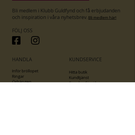
Bli medlem i Klubb Guldfynd och få erbjudanden
och inspiration i våra nyhetsbrev
.
Bli medlem här
!
FÖLJ OSS
HANDLA
KUNDSERVICE
Inför bröllopet
Hitta butik
Ringar
Kundtjänst
Örhängen
Smyckesförsäkringar
Halsband
Klubb Guldfynd
Armband
Sälj ditt byrålådsguld
Smycken med kors
Kontakta oss
Varumärken
Guide för kedjor
Presentkort
KOLLA ÄVEN IN
FÖRETAGSINFO