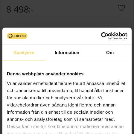
8 498:-
Presentinslagning
+
29:-
LÄGG I VARUKORGEN
Samtycke
Information
Om
Lagervara - Leveranstid 2-5 arbetsdagar. Öppet köp i 30 dagar vid
onlineköp.
Denna webbplats använder cookies
Vi använder enhetsidentifierare för att anpassa innehållet
Info
och annonserna till användarna, tillhandahålla funktioner
för sociala medier och analysera vår trafik. Vi
Varumärke
Guldfynd
vidarebefordrar även sådana identifierare och annan
Material
Guld
information från din enhet till de sociala medier och
Ädelmetall
18K Gold
annons- och analysföretag som vi samarbetar med.
Sten/Pärla
Diamant
Dessa kan i sin tur kombinera informationen med annan
Antal diamanter
16
information som du har tillhandahållit eller som de har