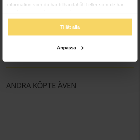
information som du har tillhandahållit eller som de har
Antal diamanter
8
samlat in när du har använt deras tjänster.
Diamantslipning
Rund
Diamantfärg
Wesselton (H)
Tillåt alla
Diamantklarhet
P
Vikt ca (gram)
0,46
Anpassa
Total carat
0.04
ANDRA KÖPTE ÄVEN