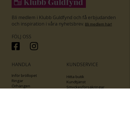
Bli medlem i Klubb Guldfynd och få erbjudanden
och inspiration i våra nyhetsbrev
.
Bli medlem här
!
FÖLJ OSS
HANDLA
KUNDSERVICE
Inför bröllopet
Hitta butik
Ringar
Kundtjänst
Örhängen
Smyckesförsäkringar
Halsband
Klubb Guldfynd
Armband
Sälj ditt byrålådsguld
Smycken med kors
Kontakta oss
Varumärken
Guide för kedjor
Presentkort
KOLLA ÄVEN IN
FÖRETAGSINFO