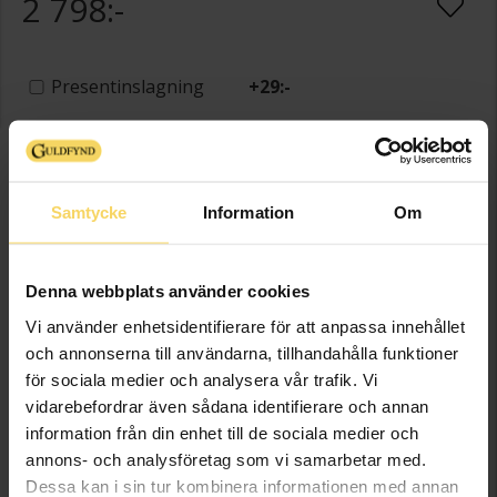
2 798:-
Presentinslagning
+
29:-
LÄGG I VARUKORGEN
Samtycke
Information
Om
Lagervara - Leveranstid 2-5 arbetsdagar. Öppet köp i 30 dagar vid
onlineköp.
Info
Denna webbplats använder cookies
Vi använder enhetsidentifierare för att anpassa innehållet
Bredd ca (mm)
7,69
och annonserna till användarna, tillhandahålla funktioner
Höjd ca (mm)
12,10
för sociala medier och analysera vår trafik. Vi
Varumärke
Guldfynd
vidarebefordrar även sådana identifierare och annan
Material
Guld
information från din enhet till de sociala medier och
annons- och analysföretag som vi samarbetar med.
Ädelmetall
18K Gold
Dessa kan i sin tur kombinera informationen med annan
Sten/Pärla
Diamant,Rosa safir